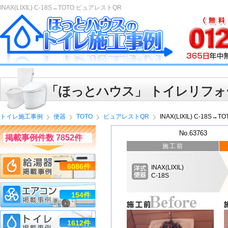
INAX(LIXIL) C-18S→TOTO ピュアレストQR
「ほっとハウス」 トイレリフォ
トイレ施工事例
便器
TOTO
ピュアレストQR
INAX(LIXIL) C-18S
No.63763
掲載事例件数 7852件
施工前
6086件
INAX(LIXIL)
C-18S
154件
1612件