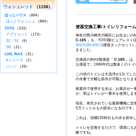
ウォシュレット
（1158）
ほっとハウス
（894）
ほっとウォッシュ
（894）
便器交換工事/トイレリフォー
TOTO
（233）
アプリコット
（173）
神奈川県川崎市川崎区にお住まいのM
C-18S
」を、TOTO製ピュアレスト
S2・S1
（8）
SH231BA #SC1
(便器タンクセット)
SB
（31）
きました。
LIXIL INAX
（31）
交換前のINAX製便器「
C-18S
」は、
Kシリーズ
（2）
な便器で、1990年代は数多くのト
パッソ
（29）
この頃のトイレは大洗浄が12Lでし
の水量で大幅な節水が可能となりま
家庭内で使用する水は、お風呂が一
が、実はトイレが一番水を使用しま
現在、発売されている最新機種に交
5万リットルもの節水になるのです。
これは、浴槽235杯分もの水を節水
トイレを交換するだけで、環境にも
敵ですね。