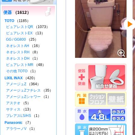
便器
（1612）
TOTO
（1185）
ピュアレストQR
（1073）
ピュアレストEX
（13）
GG / GG800
（25）
ネオレストAH
（16）
ネオレストRH
（8）
ネオレストDH
（1）
ピュアレストMR
（48）
その他 TOTO
（1）
LIXIL INAX
（420）
アメージュZ
（364）
アメージュZフチレス
（35）
アメージュZシャワー
（1）
アステオ
（5）
サティス
（13）
プレアスLS/HS
（1）
Panasonic
（7）
アラウーノV
（1）