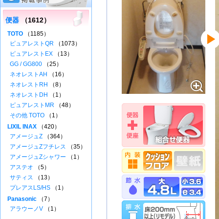
便器
（1612）
TOTO
（1185）
ピュアレストQR
（1073）
ピュアレストEX
（13）
GG / GG800
（25）
ネオレストAH
（16）
ネオレストRH
（8）
ネオレストDH
（1）
ピュアレストMR
（48）
その他 TOTO
（1）
LIXIL INAX
（420）
アメージュZ
（364）
アメージュZフチレス
（35）
アメージュZシャワー
（1）
アステオ
（5）
サティス
（13）
プレアスLS/HS
（1）
Panasonic
（7）
アラウーノV
（1）