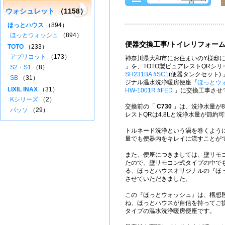
ウォシュレット
（1158）
ほっとハウス
（894）
ほっとウォッシュ
（894）
便器交換工事/トイレリフォー
TOTO
（233）
アプリコット
（173）
神奈川県大和市にお住まいのY様邸に
」を、TOTO製ピュアレストQRシ
S2・S1
（8）
SH231BA #SC1
(便器タンクセット)
SB
（31）
ジナル温水洗浄暖房便座『
ほっとウ
LIXIL INAX
（31）
HW-1001R #FED
」に交換工事させ
Kシリーズ
（2）
交換前の「
C730
」は、洗浄水量が8
パッソ
（29）
レストQRは4.8Lと洗浄水量が節約
トルネード洗浄という渦を巻くよう
量でも便器内をキレイに流すことが
また、便座につきましては、壁リモ
たので、壁リモコン式タイプの中で
る、ほっとハウスオリジナルの『ほ
させていただきました。
この『ほっとウォッシュ』は、構想
ね、ほっとハウスが自信を持ってご
タイプの温水洗浄暖房便座です。