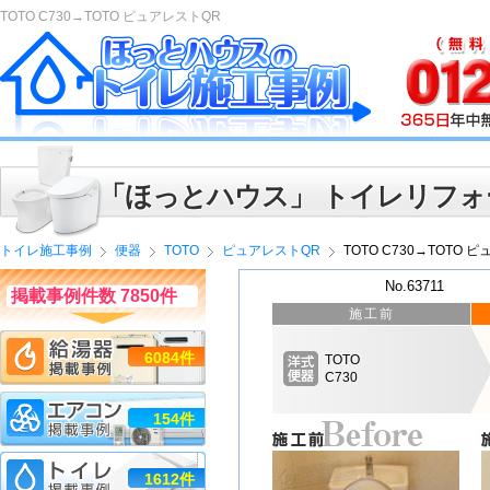
TOTO C730→TOTO ピュアレストQR
「ほっとハウス」 トイレリフォ
トイレ施工事例
便器
TOTO
ピュアレストQR
TOTO C730→TOTO 
No.63711
掲載事例件数 7850件
施工前
6084件
TOTO
C730
154件
1612件