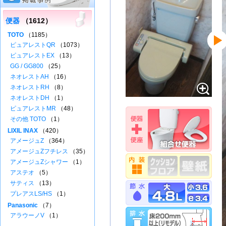
便器
（1612）
TOTO
（1185）
ピュアレストQR
（1073）
ピュアレストEX
（13）
GG / GG800
（25）
ネオレストAH
（16）
ネオレストRH
（8）
ネオレストDH
（1）
ピュアレストMR
（48）
その他 TOTO
（1）
LIXIL INAX
（420）
アメージュZ
（364）
アメージュZフチレス
（35）
アメージュZシャワー
（1）
アステオ
（5）
サティス
（13）
プレアスLS/HS
（1）
Panasonic
（7）
アラウーノV
（1）