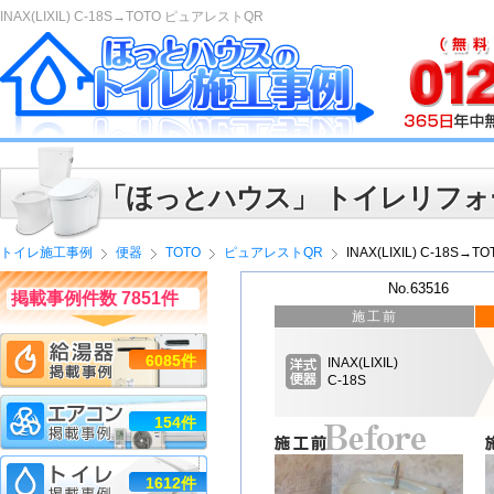
INAX(LIXIL) C-18S→TOTO ピュアレストQR
「ほっとハウス」 トイレリフォ
トイレ施工事例
便器
TOTO
ピュアレストQR
INAX(LIXIL) C-18S
No.63516
掲載事例件数 7851件
施工前
6085件
INAX(LIXIL)
C-18S
154件
1612件