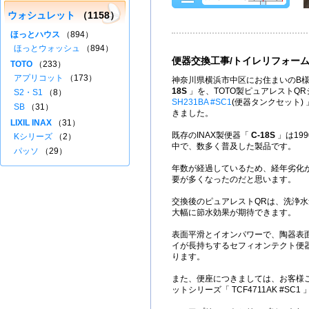
ウォシュレット
（1158）
ほっとハウス
（894）
ほっとウォッシュ
（894）
便器交換工事/トイレリフォー
TOTO
（233）
アプリコット
（173）
神奈川県横浜市中区にお住まいのB様
18S
」を、TOTO製ピュアレストQ
S2・S1
（8）
SH231BA #SC1
(便器タンクセット)
SB
（31）
きました。
LIXIL INAX
（31）
既存のINAX製便器「
C-18S
」は19
Kシリーズ
（2）
中で、数多く普及した製品です。
パッソ
（29）
年数が経過しているため、経年劣化
要が多くなったのだと思います。
交換後のピュアレストQRは、洗浄水量
大幅に節水効果が期待できます。
表面平滑とイオンパワーで、陶器表
イが長持ちするセフィオンテクト便
ります。
また、便座につきましては、お客様ご
ットシリーズ「 TCF4711AK #SC