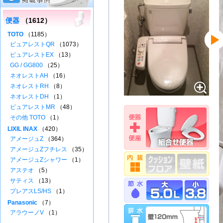
便器
（1612）
TOTO
（1185）
ピュアレストQR
（1073）
ピュアレストEX
（13）
GG / GG800
（25）
ネオレストAH
（16）
ネオレストRH
（8）
ネオレストDH
（1）
ピュアレストMR
（48）
その他 TOTO
（1）
LIXIL INAX
（420）
アメージュZ
（364）
アメージュZフチレス
（35）
アメージュZシャワー
（1）
アステオ
（5）
サティス
（13）
プレアスLS/HS
（1）
Panasonic
（7）
アラウーノV
（1）