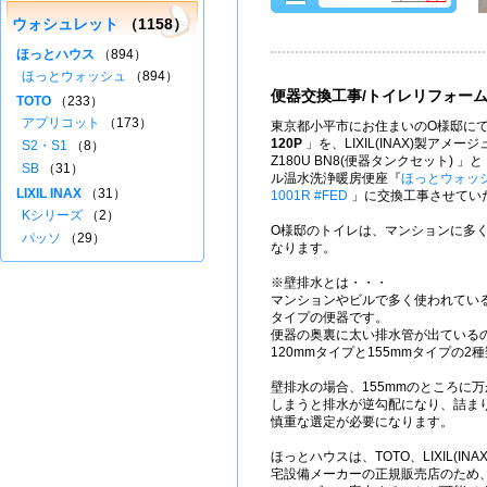
ウォシュレット
（1158）
ほっとハウス
（894）
ほっとウォッシュ
（894）
便器交換工事/トイレリフォー
TOTO
（233）
アプリコット
（173）
東京都小平市にお住まいのO様邸にて
120P
」を、LIXIL(INAX)製アメージュ
S2・S1
（8）
Z180U BN8(便器タンクセット)
SB
（31）
ル温水洗浄暖房便座『
ほっとウォッ
LIXIL INAX
（31）
1001R #FED
」に交換工事させてい
Kシリーズ
（2）
O様邸のトイレは、マンションに多
パッソ
（29）
なります。
※壁排水とは・・・
マンションやビルで多く使われてい
タイプの便器です。
便器の奥裏に太い排水管が出ている
120mmタイプと155mmタイプの2
壁排水の場合、155mmのところに万
しまうと排水が逆勾配になり、詰ま
慎重な選定が必要になります。
ほっとハウスは、TOTO、LIXIL(INAX
宅設備メーカーの正規販売店のため