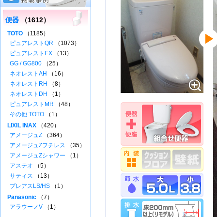
便器
（1612）
TOTO
（1185）
ピュアレストQR
（1073）
ピュアレストEX
（13）
GG / GG800
（25）
ネオレストAH
（16）
ネオレストRH
（8）
ネオレストDH
（1）
ピュアレストMR
（48）
その他 TOTO
（1）
LIXIL INAX
（420）
アメージュZ
（364）
アメージュZフチレス
（35）
アメージュZシャワー
（1）
アステオ
（5）
サティス
（13）
プレアスLS/HS
（1）
Panasonic
（7）
アラウーノV
（1）