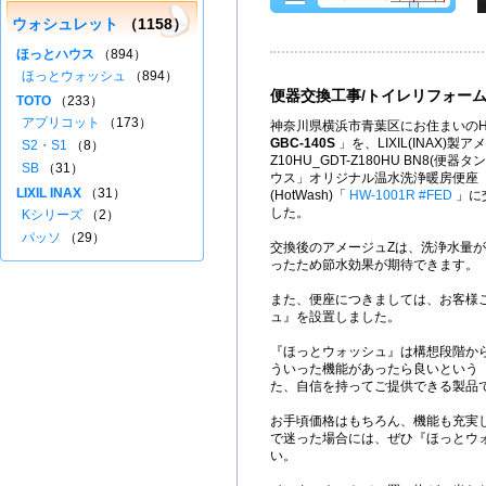
ウォシュレット
（1158）
ほっとハウス
（894）
ほっとウォッシュ
（894）
便器交換工事/トイレリフォー
TOTO
（233）
アプリコット
（173）
神奈川県横浜市青葉区にお住まいのH
GBC-140S
」を、LIXIL(INAX)製ア
S2・S1
（8）
Z10HU_GDT-Z180HU BN8(便
SB
（31）
ウス」オリジナル温水洗浄暖房便座
LIXIL INAX
（31）
(HotWash)「
HW-1001R #FED
」に
した。
Kシリーズ
（2）
パッソ
（29）
交換後のアメージュZは、洗浄水量が
ったため節水効果が期待できます。
また、便座につきましては、お客様
ュ』を設置しました。
『ほっとウォッシュ』は構想段階か
ういった機能があったら良いという
た、自信を持ってご提供できる製品
お手頃価格はもちろん、機能も充実
で迷った場合には、ぜひ『ほっとウ
い。