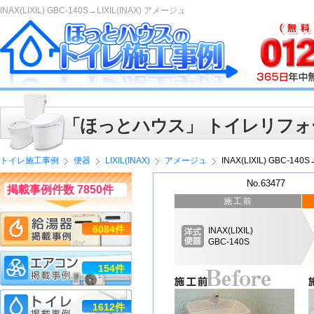
INAX(LIXIL) GBC-140S→LIXIL(INAX) アメージュ
「ほっとハウス」 トイレリフォ
トイレ施工事例
便器
LIXIL(INAX)
アメージュ
INAX(LIXIL) GBC-14
No.63477
掲載事例件数 7850件
施工前
6084件
INAX(LIXIL)
GBC-140S
154件
1612件