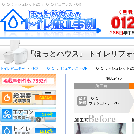
TOTO ウォシュレットZG→TOTO ピュアレストQR
「ほっとハウス」 トイレリフォ
トイレ施工事例
便器
TOTO
ピュアレストQR
TOTO ウォシュレットZ
No.62476
掲載事例件数 7852件
施工前
6086件
TOTO
ウォシュレットZG
154件
1612件