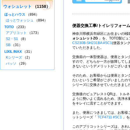
ウォシュレット
（1158）
ほっとハウス
（894）
ほっとウォッシュ
（894）
便器交換工事/トイレリフォー
TOTO
（233）
アプリコット
（173）
神奈川県横浜市緑区にお住まいのI様
ォシュレットZG
」を、TOTO製ピュ
S2・S1
（8）
CS230B-SH231BA #SC1
(便器タン
SB
（31）
ていただきました。
LIXIL INAX
（31）
交換前の一体型便器は、便座とタン
Kシリーズ
（2）
すので、どちらか一方が故障してし
パッソ
（29）
きないというデメリットがございま
そのため、お客様からは便座とタン
たいというご希望がございましたので
シリーズに交換させていただきまし
交換後のピュアレストQRは、トル
ように勢いよく流れるため、洗浄水量
をキレイに流すことができます。
また、便座につきましては、お客様ご
ットシリーズ「
TCF4711 #SC1
」を
このアプリコットシリーズは、きれ