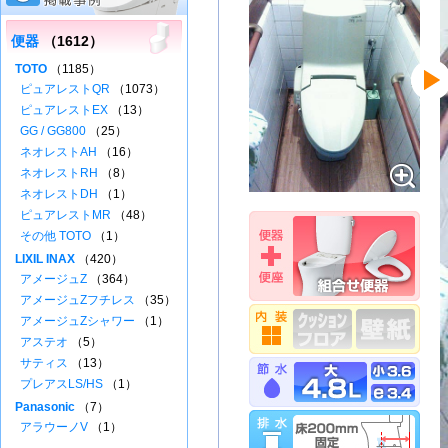
便器
（1612）
TOTO
（1185）
ピュアレストQR
（1073）
ピュアレストEX
（13）
GG / GG800
（25）
ネオレストAH
（16）
ネオレストRH
（8）
ネオレストDH
（1）
ピュアレストMR
（48）
その他 TOTO
（1）
LIXIL INAX
（420）
アメージュZ
（364）
アメージュZフチレス
（35）
アメージュZシャワー
（1）
アステオ
（5）
サティス
（13）
プレアスLS/HS
（1）
Panasonic
（7）
アラウーノV
（1）