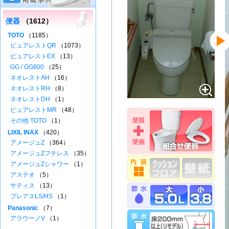
便器
（1612）
TOTO
（1185）
ピュアレストQR
（1073）
ピュアレストEX
（13）
GG / GG800
（25）
ネオレストAH
（16）
ネオレストRH
（8）
ネオレストDH
（1）
ピュアレストMR
（48）
その他 TOTO
（1）
LIXIL INAX
（420）
アメージュZ
（364）
アメージュZフチレス
（35）
アメージュZシャワー
（1）
アステオ
（5）
サティス
（13）
プレアスLS/HS
（1）
Panasonic
（7）
アラウーノV
（1）