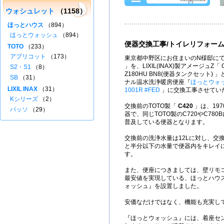
ウォシュレット
（1158）
ほっとハウス
（894）
ほっとウォッシュ
（894）
便器交換工事/トイレリフォー
TOTO
（233）
アプリコット
（173）
東京都中野区にお住まいのN様邸にて
」を、LIXIL(INAX)製アメージュZ「 G
S2・S1
（8）
Z180HU BN8(便器タンクセット)
SB
（31）
ナル温水洗浄暖房便座『
ほっとウォ
LIXIL INAX
（31）
1001R #FED
」に交換工事させてい
Kシリーズ
（2）
交換前のTOTO製「
C420
」は、197
パッソ
（29）
器で、同じTOTO製のC720やC78
普及している便器となります。
交換前の洗浄水量は12Lに対し、交換
と半分以下の水量で便器内をキレイ
す。
また、便座につきましては、壁リモ
最安値を実現している、ほっとハウ
ォッシュ』を設置しました。
安価なだけではなく、機能も充実し
『ほっとウォッシュ』には、着座セ