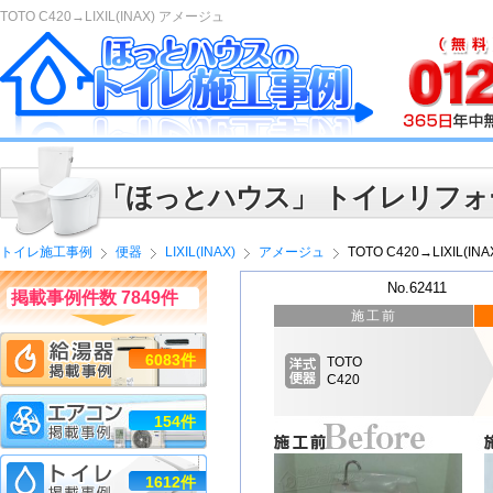
TOTO C420→LIXIL(INAX) アメージュ
「ほっとハウス」 トイレリフォ
トイレ施工事例
便器
LIXIL(INAX)
アメージュ
TOTO C420→LIXIL(I
No.62411
掲載事例件数 7849件
施工前
6083件
TOTO
C420
154件
1612件