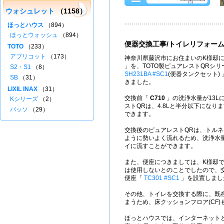
ウォシュレット
（1158）
ほっとハウス
（894）
ほっとウォッシュ
（894）
便器交換工事/トイレリフォー
TOTO
（233）
アプリコット
（173）
神奈川県藤沢市にお住まいのK様邸に
」を、TOTO製ピュアレストQRシ
S2・S1
（8）
SH231BA #SC1
(便器タンクセット)
SB
（31）
きました。
LIXIL INAX
（31）
交換前「
C710
」の洗浄水量が13L
Kシリーズ
（2）
ストQRは、4.8Lと半分以下になり
パッソ
（29）
できます。
交換後のピュアレストQRは、トル
ように勢いよく流れるため、洗浄水
イに流すことができます。
また、便座につきましては、K様邸
は使用しないとのことでしたので、交
便座「
TC301 #SC1
」を設置しまし
その他、トイレを交換する際に、既
まうため、床クッションフロア(CF
ほっとハウスでは、インターネット