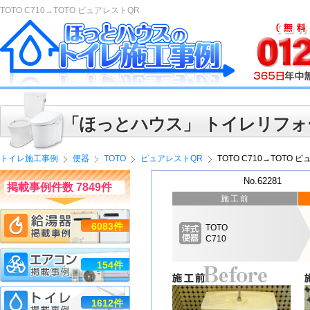
TOTO C710→TOTO ピュアレストQR
「ほっとハウス」 トイレリフォ
トイレ施工事例
便器
TOTO
ピュアレストQR
TOTO C710→TOTO 
No.62281
掲載事例件数 7849件
施工前
6083件
TOTO
C710
154件
1612件