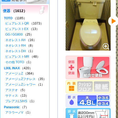
便器
（1612）
TOTO
（1185）
ピュアレストQR
（1073）
ピュアレストEX
（13）
GG / GG800
（25）
ネオレストAH
（16）
ネオレストRH
（8）
ネオレストDH
（1）
ピュアレストMR
（48）
その他 TOTO
（1）
LIXIL INAX
（420）
アメージュZ
（364）
アメージュZフチレス
（35）
アメージュZシャワー
（1）
アステオ
（5）
サティス
（13）
プレアスLS/HS
（1）
Panasonic
（7）
アラウーノV
（1）