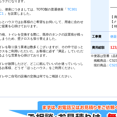
もラクになります。
━━
た、便座につきましては、TOTO製の普通便座「
TC301
C1
」を設置しました。
【 
【メ
っとハウスではお客様のご希望をお伺いして、用途に合わせ
ご提案を心掛けております。
【 
の他、トイレを交換する際に、既存のタンクの設置痕が残っ
工事費
便器
しまうため、壁クロスも張り替えました。
イレを取り扱う業者は数多くございますが、その中でほっと
12
費用総額
ウスをご利用いただいた、お客様に必ず『満足』していただ
るような営業を心掛けております。
※便器は型番（品
掲載商品：CS230B
イレが故障したけど、どこに頼んでいいのか迷っていらっし
現行商品：
CS2
るお客様、どうぞ「ほっとハウス」をご利用ください。
イレやご自宅の設備の交換は何でもご相談ください。