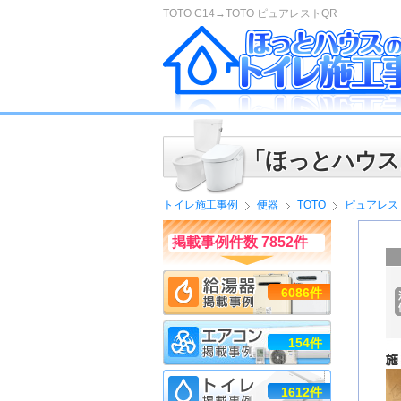
TOTO C14→TOTO ピュアレストQR
「ほっとハウス
トイレ施工事例
便器
TOTO
ピュアレス
掲載事例件数 7852件
6086件
154件
1612件