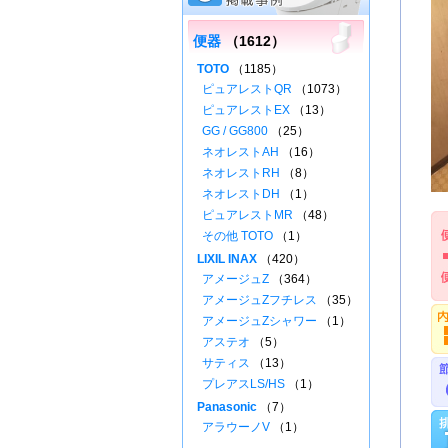
便器
（1612）
TOTO
（1185）
ピュアレストQR
（1073）
ピュアレストEX
（13）
GG / GG800
（25）
ネオレストAH
（16）
ネオレストRH
（8）
ネオレストDH
（1）
ピュアレストMR
（48）
その他 TOTO
（1）
LIXIL INAX
（420）
アメージュZ
（364）
アメージュZフチレス
（35）
アメージュZシャワー
（1）
アステオ
（5）
サティス
（13）
プレアスLS/HS
（1）
Panasonic
（7）
アラウーノV
（1）