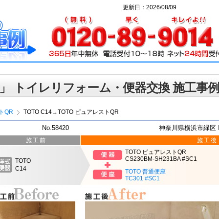
更新日：2026/08/09
」 トイレリフォーム・便器交換 施工事
トQR
TOTO C14→TOTO ピュアレストQR
No.58420
神奈川県横浜市緑区 
施工前
施工後
TOTO ピュアレストQR
CS230BM-SH231BA #SC1
TOTO
C14
TOTO 普通便座
TC301 #SC1