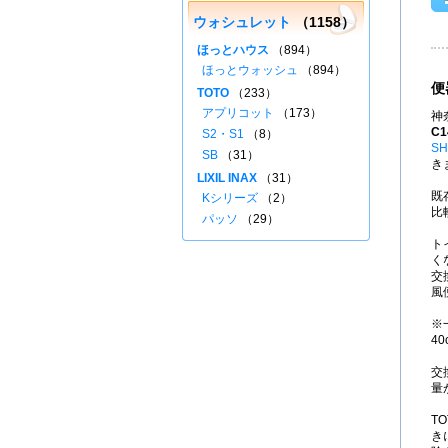
ウォシュレット
（1158）
ほっとハウス
（894）
ほっとウォッシュ
（894）
便
TOTO
（233）
アプリコット
（173）
神
C1
S2・S1
（8）
SH
SB
（31）
き
LIXIL INAX
（31）
既
Kシリーズ
（2）
比
パッソ
（29）
ト
く
交
風
※
4
交
量
T
き