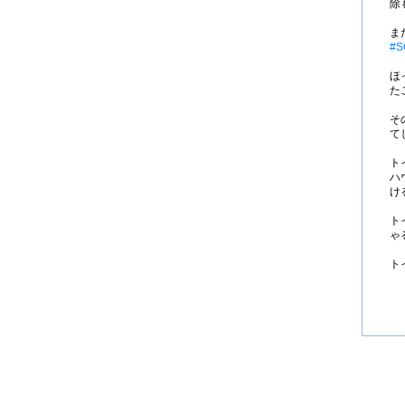
除
ま
#S
ほ
た
そ
て
ト
ハ
け
ト
ゃ
ト