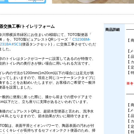
器交換工事/トイレリフォーム
商品詳細
━━
奈川県横浜市緑区にお住まいのI様邸にて、TOTO製便器「
4
」を、TOTO製ピュアレストQRシリーズ「
CS230BM-
【 
231BA #SC1
(便器タンクセット) 」に交換工事させていただ
床
ました。
【メ
【 
存のトイレはタンクがコーナーに設置してあるのが特徴で、
【 
較的トイレ内の奥行きが狭い場合に用いられる方法です。
【 
【 
イレ内の寸法が1200mm(1m20cm)以下の場合には足元が狭
なってしまいますので、現在と同じコーナータンクタイプに
換することをお勧めいたしますが、お客様のご希望で一般洋
※キ
便器を設置しました。
━━
一般的に便座に座った際に、膝から前までの壁やドアまで
0cm以下だと、立ち座りに支障があるといわれています。
【 
【メ
換後のピュアレストQRは、超節水型便器と言われ、洗浄水
【 
が4.8Lとなりますので、節水効果が大いに期待できます。
【 
OTO製は、表面平滑とイオンパワーで、陶器表面の汚れが付
【 
にくくキレイが長持ちするセフィオンテクト便器のため、掃
【 