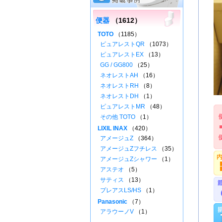
便器
（1612）
TOTO
（1185）
ピュアレストQR
（1073）
ピュアレストEX
（13）
GG / GG800
（25）
ネオレストAH
（16）
ネオレストRH
（8）
ネオレストDH
（1）
ピュアレストMR
（48）
その他 TOTO
（1）
LIXIL INAX
（420）
アメージュZ
（364）
アメージュZフチレス
（35）
アメージュZシャワー
（1）
アステオ
（5）
サティス
（13）
プレアスLS/HS
（1）
Panasonic
（7）
アラウーノV
（1）