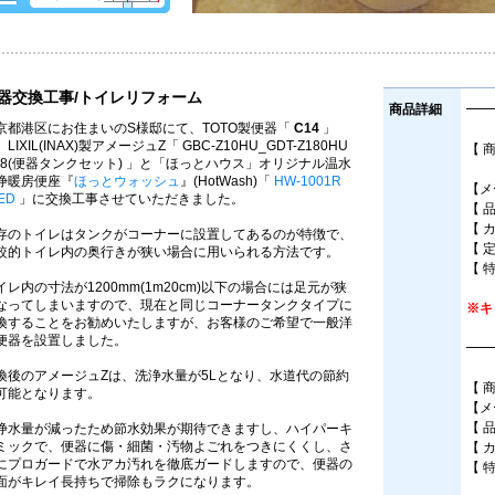
器交換工事/トイレリフォーム
商品詳細
━━
京都港区にお住まいのS様邸にて、TOTO製便器「
C14
」
LIXIL(INAX)製アメージュZ「 GBC-Z10HU_GDT-Z180HU
【 
N8(便器タンクセット) 」と「ほっとハウス」オリジナル温水
床
浄暖房便座『
ほっとウォッシュ
』(HotWash)「
HW-1001R
【メー
ED
」に交換工事させていただきました。
【 品
【 
存のトイレはタンクがコーナーに設置してあるのが特徴で、
【 
較的トイレ内の奥行きが狭い場合に用いられる方法です。
【 
イレ内の寸法が1200mm(1m20cm)以下の場合には足元が狭
なってしまいますので、現在と同じコーナータンクタイプに
※キ
換することをお勧めいたしますが、お客様のご希望で一般洋
便器を設置しました。
━━
換後のアメージュZは、洗浄水量が5Lとなり、水道代の節約
【 
可能となります。
【メ
【 
浄水量が減ったため節水効果が期待できますし、ハイパーキ
ミックで、便器に傷・細菌・汚物よごれをつきにくくし、さ
【 
にプロガードで水アカ汚れを徹底ガードしますので、便器の
【 
面がキレイ長持ちで掃除もラクになります。