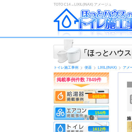
TOTO C14→LIXIL(INAX) アメージュ
「ほっとハウス
トイレ施工事例
便器
LIXIL(INAX)
アメ
掲載事例件数 7849件
6083件
154件
1612件