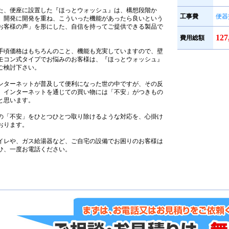
た、便座に設置した『ほっとウォッシュ』は、構想段階か
工事費
便器
、開発に開発を重ね、こういった機能があったら良いという
お客様の声」を形にした、自信を持ってご提供できる製品で
。
12
費用総額
手頃価格はもちろんのこと、機能も充実していますので、壁
モコン式タイプでお悩みのお客様は、『ほっとウォッシュ』
ご検討下さい。
ンターネットが普及して便利になった世の中ですが、その反
、インターネットを通じての買い物には「不安」がつきもの
と思います。
の「不安」をひとつひとつ取り除けるような対応を、心掛け
おります。
イレや、ガス給湯器など、ご自宅の設備でお困りのお客様は
ひ、一度お電話ください。