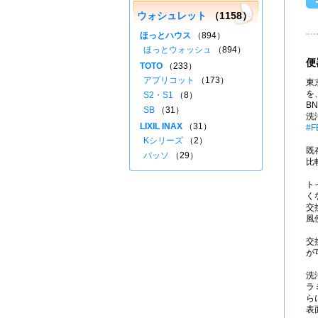
ウォシュレット
（1158）
ほっとハウス
（894）
ほっとウォッシュ
（894）
便
TOTO
（233）
アプリコット
（173）
東
を、
S2・S1
（8）
B
SB
（31）
洗
LIXIL INAX
（31）
#F
Kシリーズ
（2）
既
パッソ
（29）
比
ト
く
交
風
交
が
洗
ラ
ら
表