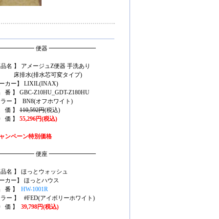
━━━━━━ 便器 ━━━━━━━━
商品名 】 アメージュZ便器 手洗あり
排水(排水芯可変タイプ)
カー】 LIXIL(INAX)
 番 】 GBC-Z10HU_GDT-Z180HU
カラー 】 BN8(オフホワイト)
定 価 】
110,592円
(税込)
特 価 】
55,296円(税込)
ャンペーン特別価格
━━━━━━ 便座 ━━━━━━━━
商品名 】 ほっとウォッシュ
ーカー】 ほっとハウス
品 番 】
HW-1001R
カラー 】 #FED(アイボリーホワイト)
特 価 】
39,798円(税込)