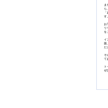
ま
ら
「
す
お
リ
を
イ
面
だ
そ
て
ト
ぜ