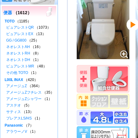
便器
（1612）
TOTO
（1185）
ピュアレストQR
（1073）
ピュアレストEX
（13）
GG / GG800
（25）
ネオレストAH
（16）
ネオレストRH
（8）
ネオレストDH
（1）
ピュアレストMR
（48）
その他 TOTO
（1）
LIXIL INAX
（420）
アメージュZ
（364）
アメージュZフチレス
（35）
アメージュZシャワー
（1）
アステオ
（5）
サティス
（13）
プレアスLS/HS
（1）
Panasonic
（7）
アラウーノV
（1）