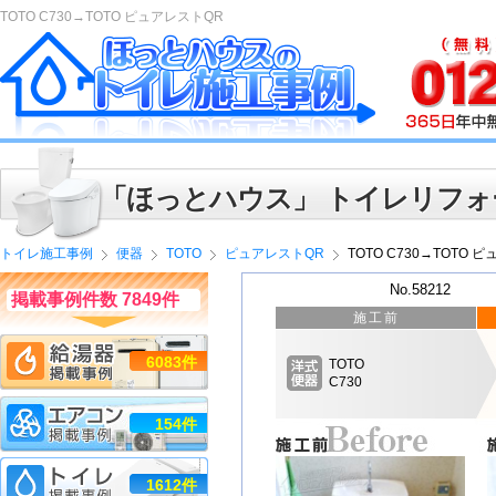
TOTO C730→TOTO ピュアレストQR
「ほっとハウス」 トイレリフォ
トイレ施工事例
便器
TOTO
ピュアレストQR
TOTO C730→TOTO 
No.58212
掲載事例件数 7849件
施工前
6083件
TOTO
C730
154件
1612件