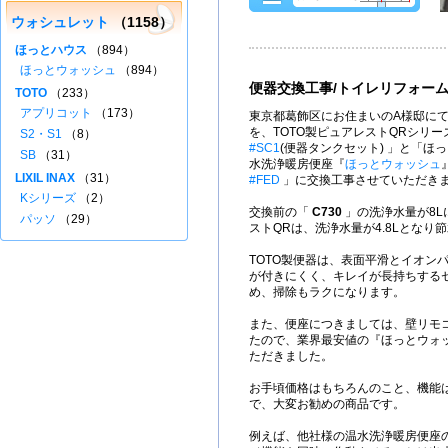
ウォシュレット
（1158）
ほっとハウス
（894）
ほっとウォッシュ
（894）
便器交換工事/トイレリフォー
TOTO
（233）
アプリコット
（173）
東京都葛飾区にお住まいのA様邸にて
を、TOTO製ピュアレストQRシリー
S2・S1
（8）
#SC1
(便器タンクセット) 」と「ほ
SB
（31）
水洗浄暖房便座『
ほっとウォッシュ
LIXIL INAX
（31）
#FED
」に交換工事させていただき
Kシリーズ
（2）
交換前の「
C730
」の洗浄水量が8L
パッソ
（29）
ストQRは、洗浄水量が4.8Lとなり
TOTO製便器は、表面平滑とイオン
が付きにくく、キレイが長持ちする
め、掃除もラクになります。
また、便座につきましては、壁リモ
たので、業界最安値の『ほっとウォ
ただきました。
お手頃価格はもちろんのこと、機能
で、大変お勧めの商品です。
例えば、他社様の温水洗浄暖房便座