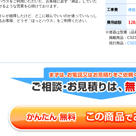
ハウスをご利用いただいた、お客様に必ず『満足』していた
けるような営業を心掛けております。
工事費
便器
イレが故障したけど、どこに頼んでいいのか迷っていらっし
るお客様、どうぞ「ほっとハウス」をご利用ください。
12
費用総額
※便器は型番（品
掲載商品：CS230B
現行商品：
CS2