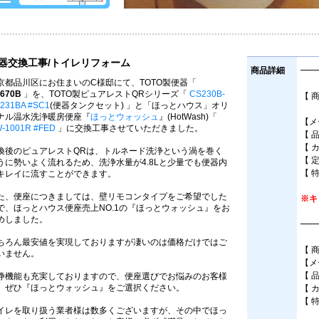
器交換工事/トイレリフォーム
商品詳細
━━
京都品川区にお住まいのC様邸にて、TOTO製便器「
670B
」を、TOTO製ピュアレストQRシリーズ「
CS230B-
【 
231BA #SC1
(便器タンクセット) 」と「ほっとハウス」オリ
床排
ナル温水洗浄暖房便座『
ほっとウォッシュ
』(HotWash)「
【メ
-1001R #FED
」に交換工事させていただきました。
【 
【 
換後のピュアレストQRは、トルネード洗浄という渦を巻く
【 
うに勢いよく流れるため、洗浄水量が4.8Lと少量でも便器内
【 
キレイに流すことができます。
た、便座につきましては、壁リモコンタイプをご希望でした
※キ
で、ほっとハウス便座売上NO.1の『ほっとウォッシュ』をお
めしました。
━━
ちろん最安値を実現しておりますが凄いのは価格だけではご
【 
いません。
【メ
【 
浄機能も充実しておりますので、便座選びでお悩みのお客様
、ぜひ『ほっとウォッシュ』をご選択ください。
【 
【 
イレを取り扱う業者様は数多くございますが、その中でほっ