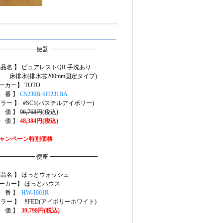
━━━━━━ 便器 ━━━━━━━━
商品名 】 ピュアレストQR 手洗あり
水(排水芯200mm固定タイプ)
ーカー】 TOTO
品 番 】
CS230B-SH231BA
カラー 】 #SC1(パステルアイボリー)
定 価 】
96,768円
(税込)
特 価 】
48,384円(税込)
ャンペーン特別価格
━━━━━━ 便座 ━━━━━━━━
商品名 】 ほっとウォッシュ
ーカー】 ほっとハウス
品 番 】
HW-1001R
カラー 】 #FED(アイボリーホワイト)
特 価 】
39,798円(税込)