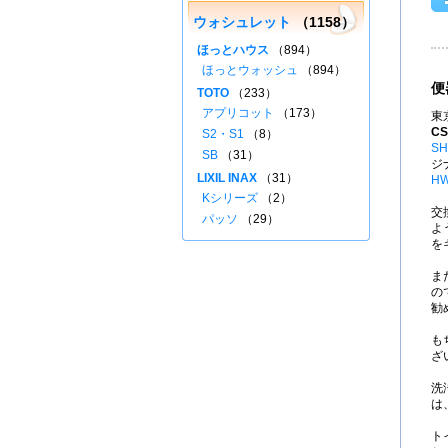
ウォシュレット
（1158）
ほっとハウス
（894）
ほっとウォッシュ
（894）
便
TOTO
（233）
アプリコット
（173）
東
CS
S2・S1
（8）
SH
SB
（31）
ジ
LIXIL INAX
（31）
HW
Kシリーズ
（2）
交
パッソ
（29）
よ
を
ま
の
勧
も
ざ
洗
は
ト