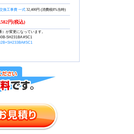
交換工事費 一式
32,400円 (消費税8%当時)
0,582円(税込)
番）が変更になっています。
-SH231BA #SC1
32B+SH233BA#SC1