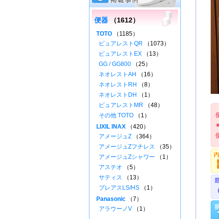
便器
（1612）
TOTO
（1185）
ピュアレストQR
（1073）
ピュアレストEX
（13）
GG / GG800
（25）
ネオレストAH
（16）
ネオレストRH
（8）
ネオレストDH
（1）
ピュアレストMR
（48）
その他 TOTO
（1）
LIXIL INAX
（420）
アメージュZ
（364）
アメージュZフチレス
（35）
アメージュZシャワー
（1）
アステオ
（5）
サティス
（13）
プレアスLS/HS
（1）
Panasonic
（7）
アラウーノV
（1）