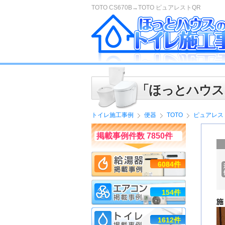
TOTO CS670B→TOTO ピュアレストQR
「ほっとハウス
トイレ施工事例
便器
TOTO
ピュアレス
掲載事例件数 7850件
6084件
154件
1612件