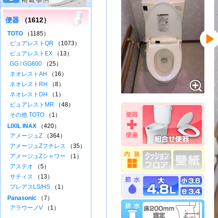
便器
（1612）
TOTO
（1185）
ピュアレストQR
（1073）
ピュアレストEX
（13）
GG / GG800
（25）
ネオレストAH
（16）
ネオレストRH
（8）
ネオレストDH
（1）
ピュアレストMR
（48）
その他 TOTO
（1）
LIXIL INAX
（420）
アメージュZ
（364）
アメージュZフチレス
（35）
アメージュZシャワー
（1）
アステオ
（5）
サティス
（13）
プレアスLS/HS
（1）
Panasonic
（7）
アラウーノV
（1）