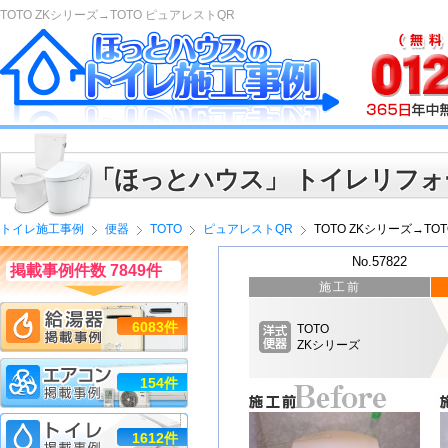
TOTO ZKシリーズ→TOTO ピュアレストQR
「ほっとハウス」 トイレリフォ
トイレ施工事例
便器
TOTO
ピュアレストQR
TOTO ZKシリーズ→TO
No.57822
掲載事例件数 7849件
施工前
6083件
TOTO
ZKシリーズ
154件
1612件