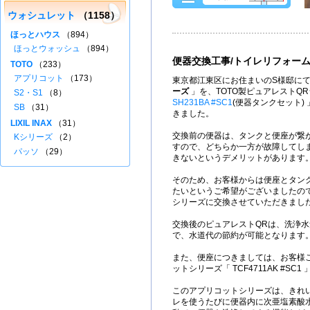
ウォシュレット
（1158）
ほっとハウス
（894）
ほっとウォッシュ
（894）
便器交換工事/トイレリフォー
TOTO
（233）
アプリコット
（173）
東京都江東区にお住まいのS様邸にて
ーズ
」を、TOTO製ピュアレストQ
S2・S1
（8）
SH231BA #SC1
(便器タンクセット)
SB
（31）
きました。
LIXIL INAX
（31）
交換前の便器は、タンクと便座が繋
Kシリーズ
（2）
すので、どちらか一方が故障してし
パッソ
（29）
きないというデメリットがあります
そのため、お客様からは便座とタン
たいというご希望がございましたので
シリーズに交換させていただきまし
交換後のピュアレストQRは、洗浄水量
で、水道代の節約が可能となります
また、便座につきましては、お客様ご
ットシリーズ「 TCF4711AK #SC
このアプリコットシリーズは、きれ
レを使うたびに便器内に次亜塩素酸