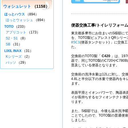
ウォシュレット
（1158）
ほっとハウス
（894）
ほっとウォッシュ
（894）
便器交換工事/トイレリフォー
TOTO
（233）
アプリコット
（173）
東京都多摩市にお住まいのS様邸にて
を、TOTO製ピュアレストQRシリー
S2・S1
（8）
#SC1
(便器タンクセット) 」に交換
SB
（31）
た。
LIXIL INAX
（31）
交換前のTOTO製「
C420
」は、197
Kシリーズ
（2）
器で、同じTOTO製のC720やC78
パッソ
（29）
普及している便器となります。
交換前の洗浄水量は12Lに対し、交
4.8Lと半分以下の水量で便器内を
ます。
表面平滑とイオンパワーで、陶器表
イが長持ちするセフィオンテクト便
ります。
また、S様邸では、今後も温水洗浄
ことでしたので、TOTO製の普通便
しました。