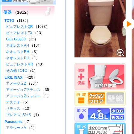
便器
（1612）
TOTO
（1185）
ピュアレストQR
（1073）
ピュアレストEX
（13）
GG / GG800
（25）
ネオレストAH
（16）
ネオレストRH
（8）
ネオレストDH
（1）
ピュアレストMR
（48）
その他 TOTO
（1）
LIXIL INAX
（420）
アメージュZ
（364）
アメージュZフチレス
（35）
アメージュZシャワー
（1）
アステオ
（5）
サティス
（13）
プレアスLS/HS
（1）
Panasonic
（7）
アラウーノV
（1）