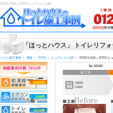
TOTO C420→TOTO ピュアレストQR
「ほっとハウス」 トイレリフォ
トイレ施工事例
便器
TOTO
ピュアレストQR
TOTO C420→TOTO 
No.56340
掲載事例件数 7852件
施工前
6086件
TOTO
C420
154件
1612件