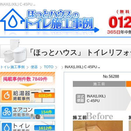
INAX(LIXIL) C-45PU→
「ほっとハウス」 トイレリフォ
トイレ施工事例
便器
TOTO
INAX(LIXIL) C-45PU→
No.56288
掲載事例件数 7849件
施工前
6083件
INAX(LIXIL)
C-45PU
154件
1612件