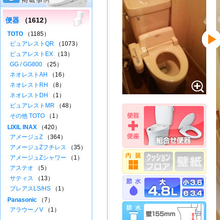
便器
（1612）
TOTO
（1185）
ピュアレストQR
（1073）
ピュアレストEX
（13）
GG / GG800
（25）
ネオレストAH
（16）
ネオレストRH
（8）
ネオレストDH
（1）
ピュアレストMR
（48）
その他 TOTO
（1）
LIXIL INAX
（420）
アメージュZ
（364）
アメージュZフチレス
（35）
アメージュZシャワー
（1）
アステオ
（5）
サティス
（13）
プレアスLS/HS
（1）
Panasonic
（7）
アラウーノV
（1）