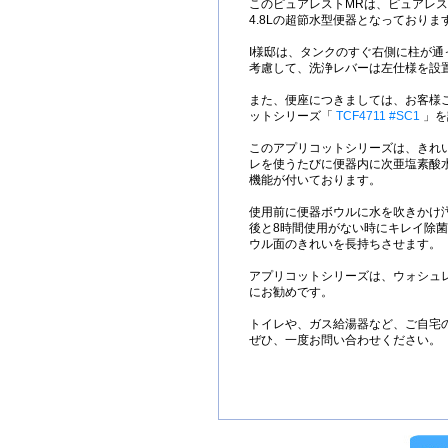
このピュアレストMRは、ピュアレ
4.8Lの超節水型便器となっておりま
I様邸は、タンクのすぐ右側に柱が通
考慮して、洗浄レバーは左仕様を設
また、便座につきましては、お客様ご
ットシリーズ「
TCF4711 #SC1
」を
このアプリコットシリーズは、きれ
レを使うたびに便器内に次亜塩素酸
機能が付いております。
使用前に便器ボウルに水を吹きかけ
後と8時間使用がない時にキレイ除
ウル面のきれいを長持ちさせます。
アプリコットシリーズは、ウォシュ
にお勧めです。
トイレや、ガス給湯器など、ご自宅
ぜひ、一度お問い合わせください。