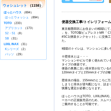
ウォシュレット
（1158）
ほっとハウス
（894）
ほっとウォッシュ
（894）
便器交換工事/トイレリフォー
TOTO
（233）
アプリコット
（173）
東京都墨田区にお住まいのI様邸にて、
」を、TOTO製ピュアレストMR「 CS21
S2・S1
（8）
#SC1(便器タンクセット) 」に交
SB
（31）
た。
LIXIL INAX
（31）
I様邸のトイレは、マンションに多い
Kシリーズ
（2）
パッソ
（29）
※壁排水とは・・・
マンションやビルで多く使われてい
タイプの便器です。
便器の奥裏に太い排水管が出ている
120mmタイプと155mmタイプの2
壁排水の場合、155mmのところに万
しまうと排水が逆勾配になり、詰ま
慎重な選定が必要になります。
ほっとハウスはTOTO、LIXIL(IN
ーカーの正規販売店のため、スムー
ご案内することが可能です。