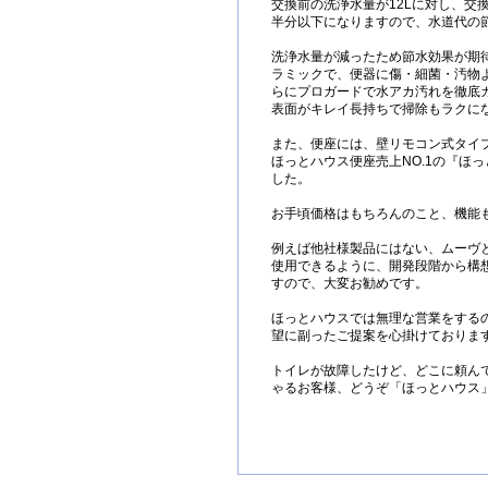
交換前の洗浄水量が12Lに対し、交換
半分以下になりますので、水道代の
洗浄水量が減ったため節水効果が期
ラミックで、便器に傷・細菌・汚物
らにプロガードで水アカ汚れを徹底
表面がキレイ長持ちで掃除もラクに
また、便座には、壁リモコン式タイ
ほっとハウス便座売上NO.1の『ほ
した。
お手頃価格はもちろんのこと、機能
例えば他社様製品にはない、ムーヴ
使用できるように、開発段階から構
すので、大変お勧めです。
ほっとハウスでは無理な営業をする
望に副ったご提案を心掛けておりま
トイレが故障したけど、どこに頼ん
ゃるお客様、どうぞ「ほっとハウス