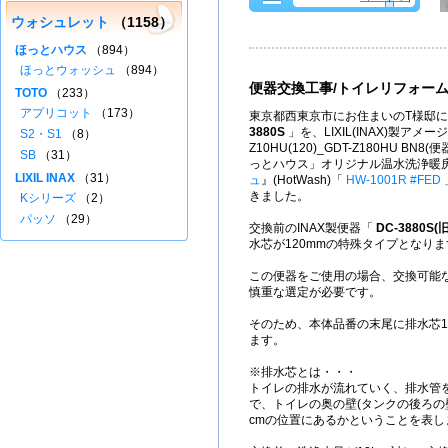
ウォシュレット
（1158）
ほっとハウス
（894）
ほっとウォッシュ
（894）
便器交換工事/トイレリフォー
TOTO
（233）
アプリコット
（173）
東京都西東京市にお住まいのT様邸に
3880S
」を、LIXIL(INAX)製アメージ
S2・S1
（8）
Z10HU(120)_GDT-Z180HU BN
SB
（31）
っとハウス」オリジナル温水洗浄暖
LIXIL INAX
（31）
ュ
』(HotWash)「
HW-1001R #FED
きました。
Kシリーズ
（2）
パッソ
（29）
交換前のINAX製便器「
DC-3880S
水芯が120mmの特殊タイプとなりま
この便器をご使用の場合、交換可能
慎重な選定が必要です。
そのため、本体品番の末尾に排水芯120
ます。
※排水芯とは・・・
トイレの排水が流れていく、排水管
で、トイレの奥の壁(タンクの後ろの
cmの位置にあるかということを表し