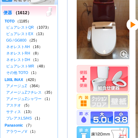
便器
（1612）
TOTO
（1185）
ピュアレストQR
（1073）
ピュアレストEX
（13）
GG / GG800
（25）
ネオレストAH
（16）
ネオレストRH
（8）
ネオレストDH
（1）
ピュアレストMR
（48）
その他 TOTO
（1）
LIXIL INAX
（420）
アメージュZ
（364）
アメージュZフチレス
（35）
アメージュZシャワー
（1）
アステオ
（5）
サティス
（13）
プレアスLS/HS
（1）
Panasonic
（7）
アラウーノV
（1）