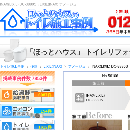
INAX(LIXIL) DC-3880S→LIXIL(INAX) アメージュ
「ほっとハウス」 トイレリフォ
トイレ施工事例
便器
LIXIL(INAX)
アメージュ
INAX(LIXIL) DC-3880
No.56106
掲載事例件数 7853件
施工前
6087件
INAX(LIXIL)
DC-3880S
154件
1612件