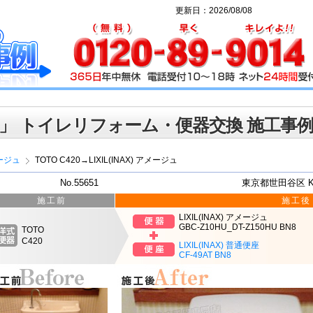
更新日：2026/08/08
」 トイレリフォーム・便器交換 施工事
ージュ
TOTO C420→LIXIL(INAX) アメージュ
No.55651
東京都世田谷区 
施工前
施工後
LIXIL(INAX) アメージュ
GBC-Z10HU_DT-Z150HU BN8
TOTO
C420
LIXIL(INAX) 普通便座
CF-49AT BN8