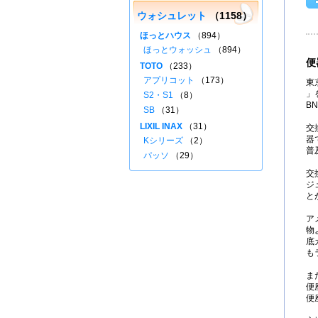
ウォシュレット
（1158）
ほっとハウス
（894）
ほっとウォッシュ
（894）
便
TOTO
（233）
アプリコット
（173）
東
」を
S2・S1
（8）
B
SB
（31）
LIXIL INAX
（31）
交
器
Kシリーズ
（2）
普
パッソ
（29）
交
ジ
と
ア
物
底
も
ま
便
便