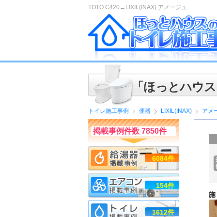
TOTO C420→LIXIL(INAX) アメージュ
「ほっとハウス
トイレ施工事例
便器
LIXIL(INAX)
アメ
掲載事例件数 7850件
6084件
154件
1612件