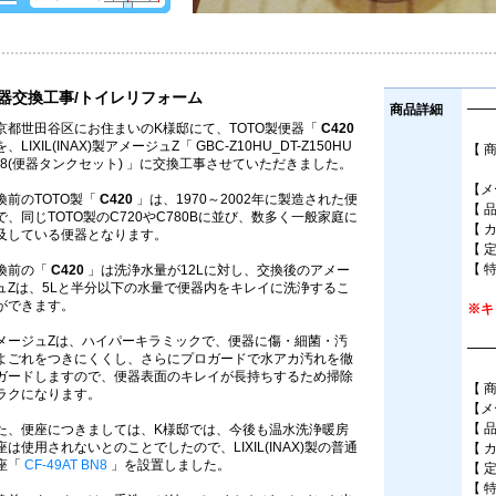
器交換工事/トイレリフォーム
商品詳細
━━
京都世田谷区にお住まいのK様邸にて、TOTO製便器「
C420
、LIXIL(INAX)製アメージュZ「 GBC-Z10HU_DT-Z150HU
【 
N8(便器タンクセット) 」に交換工事させていただきました。
床
【メー
換前のTOTO製「
C420
」は、1970～2002年に製造された便
【 品
で、同じTOTO製のC720やC780Bに並び、数多く一般家庭に
【 
及している便器となります。
【 
【 
換前の「
C420
」は洗浄水量が12Lに対し、交換後のアメー
ュZは、5Lと半分以下の水量で便器内をキレイに洗浄するこ
ができます。
※キ
メージュZは、ハイパーキラミックで、便器に傷・細菌・汚
━━
よごれをつきにくくし、さらにプロガードで水アカ汚れを徹
ガードしますので、便器表面のキレイが長持ちするため掃除
【 
ラクになります。
【メー
【 
た、便座につきましては、K様邸では、今後も温水洗浄暖房
座は使用されないとのことでしたので、LIXIL(INAX)製の普通
【 
座「
CF-49AT BN8
」を設置しました。
【 
【 