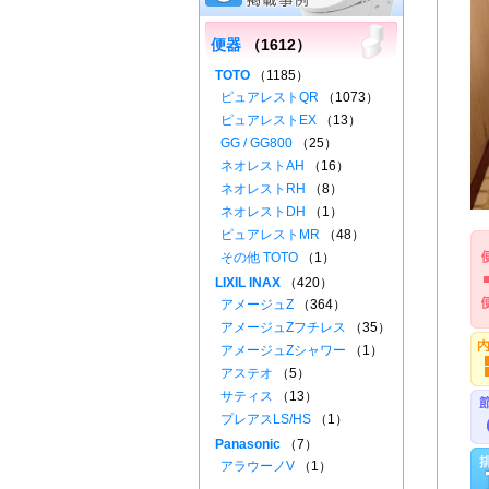
便器
（1612）
TOTO
（1185）
ピュアレストQR
（1073）
ピュアレストEX
（13）
GG / GG800
（25）
ネオレストAH
（16）
ネオレストRH
（8）
ネオレストDH
（1）
ピュアレストMR
（48）
その他 TOTO
（1）
LIXIL INAX
（420）
アメージュZ
（364）
アメージュZフチレス
（35）
アメージュZシャワー
（1）
アステオ
（5）
サティス
（13）
プレアスLS/HS
（1）
Panasonic
（7）
アラウーノV
（1）