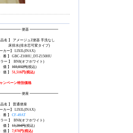
━━━━━━ 便器 ━━━━━━━━
商品名 】 アメージュZ便器 手洗なし
排水(排水芯可変タイプ)
カー】 LIXIL(INAX)
 番 】 GBC-Z10HU_DT-Z150HU
カラー 】 BN8(オフホワイト)
定 価 】
103,032円
(税込)
特 価 】
51,516円(税込)
ャンペーン特別価格
━━━━━━ 便座 ━━━━━━━━
商品名 】 普通便座
カー】 LIXIL(INAX)
品 番 】
CF-49AT
カラー 】 BN8(オフホワイト)
定 価 】
13,284円
(税込)
特 価 】
7,970円(税込)