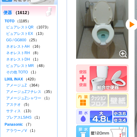
便器
（1612）
TOTO
（1185）
ピュアレストQR
（1073）
ピュアレストEX
（13）
GG / GG800
（25）
ネオレストAH
（16）
ネオレストRH
（8）
ネオレストDH
（1）
ピュアレストMR
（48）
その他 TOTO
（1）
LIXIL INAX
（420）
アメージュZ
（364）
アメージュZフチレス
（35）
アメージュZシャワー
（1）
アステオ
（5）
サティス
（13）
プレアスLS/HS
（1）
Panasonic
（7）
アラウーノV
（1）