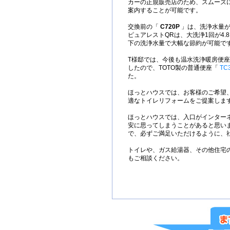
カーの正規販売店のため、スムーズ
案内することが可能です。
交換前の「
C720P
」は、洗浄水量が
ピュアレストQRは、大洗浄1回が4.
下の洗浄水量で大幅な節約が可能で
T様邸では、今後も温水洗浄暖房便
したので、TOTO製の普通便座「
TC
た。
ほっとハウスでは、お客様のご希望
適なトイレリフォームをご提案しま
ほっとハウスでは、入口がインター
安に思ってしまうことがあると思い
で、必ずご満足いただけるように、
トイレや、ガス給湯器、その他住宅
もご相談ください。