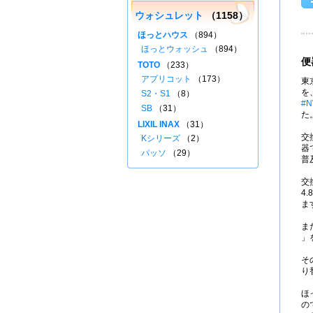
ウォシュレット
（1158）
ほっとハウス
（894）
ほっとウォッシュ
（894）
便
TOTO
（233）
アプリコット
（173）
東
を
S2・S1
（8）
#N
SB
（31）
た
LIXIL INAX
（31）
交
Kシリーズ
（2）
器
パッソ
（29）
普
交
4
ま
ま
」
そ
り
ほ
の