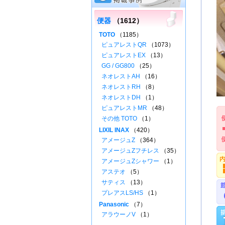
便器
（1612）
TOTO
（1185）
ピュアレストQR
（1073）
ピュアレストEX
（13）
GG / GG800
（25）
ネオレストAH
（16）
ネオレストRH
（8）
ネオレストDH
（1）
ピュアレストMR
（48）
その他 TOTO
（1）
LIXIL INAX
（420）
アメージュZ
（364）
アメージュZフチレス
（35）
アメージュZシャワー
（1）
アステオ
（5）
サティス
（13）
プレアスLS/HS
（1）
Panasonic
（7）
アラウーノV
（1）