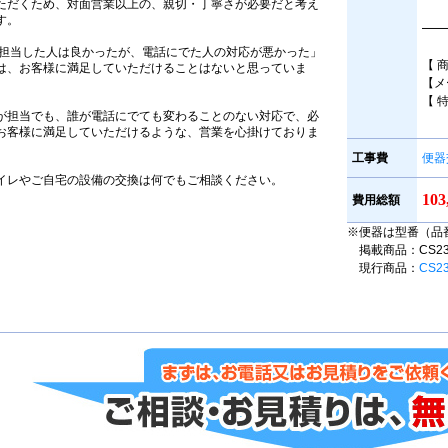
ただくため、対面営業以上の、親切・丁寧さが必要だと考え
す。
━━
担当した人は良かったが、電話にでた人の対応が悪かった」
【 
は、お客様に満足していただけることはないと思っていま
【メ
。
【 
が担当でも、誰が電話にでても変わることのない対応で、必
お客様に満足していただけるような、営業を心掛けておりま
。
工事費
便器
イレやご自宅の設備の交換は何でもご相談ください。
10
費用総額
※便器は型番（品
掲載商品：CS230B
現行商品：
CS2