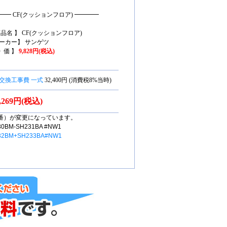
━━ CF(クッションフロア) ━━━━
商品名 】 CF(クッションフロア)
ーカー】 サンゲツ
特 価 】
9,828円(税込)
交換工事費 一式
32,400円 (消費税8%当時)
3,269円(税込)
番）が変更になっています。
M-SH231BA #NW1
32BM+SH233BA#NW1