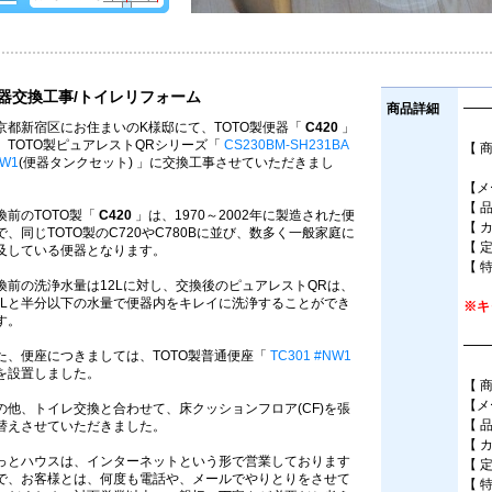
器交換工事/トイレリフォーム
商品詳細
━━
京都新宿区にお住まいのK様邸にて、TOTO製便器「
C420
」
、TOTO製ピュアレストQRシリーズ「
CS230BM-SH231BA
【 
W1
(便器タンクセット) 」に交換工事させていただきまし
床
。
【メ
【 
換前のTOTO製「
C420
」は、1970～2002年に製造された便
【 
で、同じTOTO製のC720やC780Bに並び、数多く一般家庭に
【 
及している便器となります。
【 
換前の洗浄水量は12Lに対し、交換後のピュアレストQRは、
.8Lと半分以下の水量で便器内をキレイに洗浄することができ
※キ
す。
━━
た、便座につきましては、TOTO製普通便座「
TC301 #NW1
を設置しました。
【 
【メ
の他、トイレ交換と合わせて、床クッションフロア(CF)を張
【 
替えさせていただきました。
【 
っとハウスは、インターネットという形で営業しております
【 
で、お客様とは、何度も電話や、メールでやりとりをさせて
【 