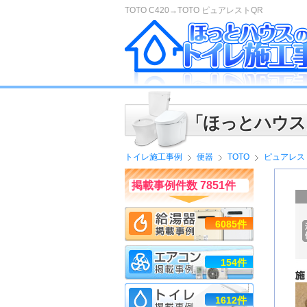
TOTO C420→TOTO ピュアレストQR
「ほっとハウス
トイレ施工事例
便器
TOTO
ピュアレス
掲載事例件数 7851件
6085件
154件
1612件