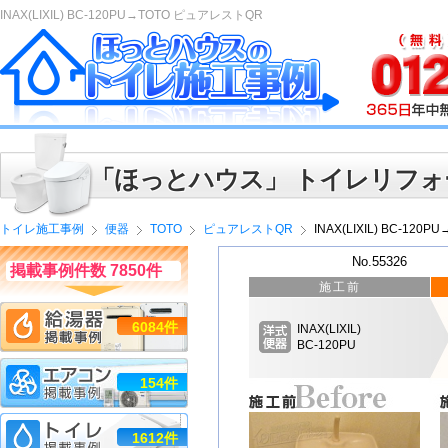
INAX(LIXIL) BC-120PU→TOTO ピュアレストQR
「ほっとハウス」 トイレリフォ
トイレ施工事例
便器
TOTO
ピュアレストQR
INAX(LIXIL) BC-12
No.55326
掲載事例件数 7850件
施工前
6084件
INAX(LIXIL)
BC-120PU
154件
1612件