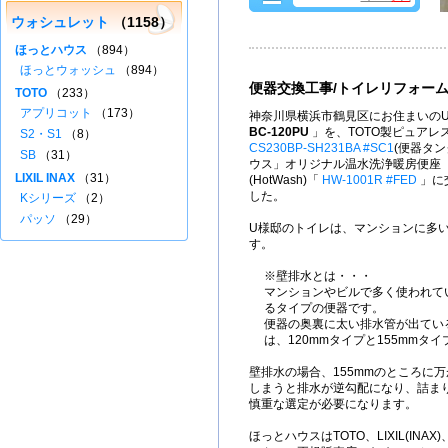
ウォシュレット
（1158）
ほっとハウス
（894）
ほっとウォッシュ
（894）
便器交換工事/トイレリフォー
TOTO
（233）
アプリコット
（173）
神奈川県横浜市鶴見区にお住まいのU
BC-120PU
」を、TOTO製ピュアレ
S2・S1
（8）
CS230BP-SH231BA #SC1
(便器タン
SB
（31）
ウス」オリジナル温水洗浄暖房便座
LIXIL INAX
（31）
(HotWash)「
HW-1001R #FED
」に
した。
Kシリーズ
（2）
パッソ
（29）
U様邸のトイレは、マンションに多
す。
※壁排水とは・・・
マンションやビルで多く使われて
るタイプの便器です。
便器の奥裏に太い排水管が出てい
は、120mmタイプと155mmタ
壁排水の場合、155mmのところに万
しまうと排水が逆勾配になり、詰ま
慎重な選定が必要になります。
ほっとハウスはTOTO、LIXIL(IN