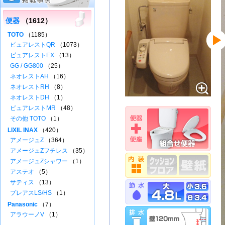
便器
（1612）
TOTO
（1185）
ピュアレストQR
（1073）
ピュアレストEX
（13）
GG / GG800
（25）
ネオレストAH
（16）
ネオレストRH
（8）
ネオレストDH
（1）
ピュアレストMR
（48）
その他 TOTO
（1）
LIXIL INAX
（420）
アメージュZ
（364）
アメージュZフチレス
（35）
アメージュZシャワー
（1）
アステオ
（5）
サティス
（13）
プレアスLS/HS
（1）
Panasonic
（7）
アラウーノV
（1）