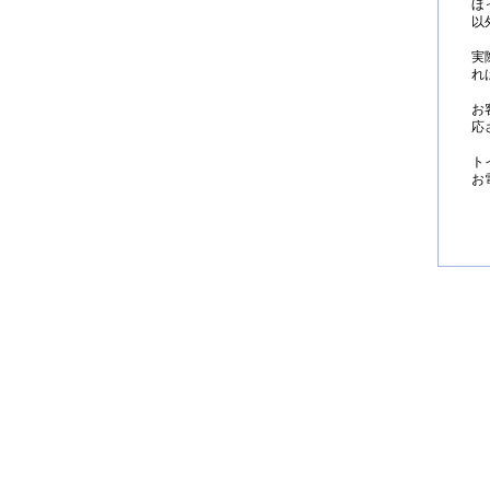
ほ
以
実
れ
お
応
ト
お