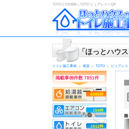
TOTO CS30BM→TOTO ピュアレストQR
「ほっとハウス
トイレ施工事例
便器
TOTO
ピュアレス
掲載事例件数 7851件
6085件
154件
1612件