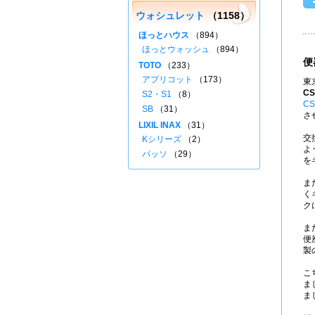
ウォシュレット
（1158）
ほっとハウス
（894）
ほっとウォッシュ
（894）
便
TOTO
（233）
アプリコット
（173）
東
CS
S2・S1
（8）
CS
SB
（31）
さ
LIXIL INAX
（31）
交
Kシリーズ
（2）
よ
パッソ
（29）
を
ま
く
ク
ま
便
製
こ
ま
ま