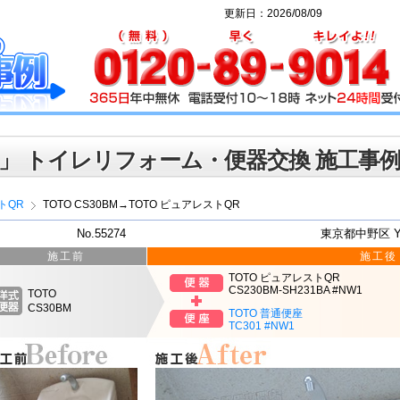
更新日：2026/08/09
」 トイレリフォーム・便器交換 施工事
トQR
TOTO CS30BM→TOTO ピュアレストQR
No.55274
東京都中野区 
施工前
施工後
TOTO ピュアレストQR
CS230BM-SH231BA #NW1
TOTO
CS30BM
TOTO 普通便座
TC301 #NW1