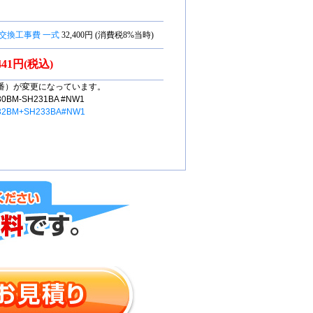
交換工事費 一式
32,400円 (消費税8%当時)
,441円(税込)
番）が変更になっています。
M-SH231BA #NW1
32BM+SH233BA#NW1