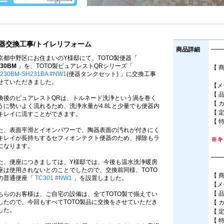
器交換工事/トイレリフォーム
商品詳細
━━
京都中野区にお住まいのY様邸にて、TOTO製便器「
30BM
」を、TOTO製ピュアレストQRシリーズ「
【 
230BM-SH231BA #NW1
(便器タンクセット) 」に交換工事
床
せていただきました。
【メ
【 
換後のピュアレストQRは、トルネード洗浄という渦を巻く
【 
うに勢いよく流れるため、洗浄水量が4.8Lと少量でも便器内
【 
キレイに流すことができます。
【 
た、表面平滑とイオンパワーで、陶器表面の汚れが付きにく
キレイが長持ちするセフィオンテクト便器のため、掃除もラ
※キ
になります。
━━
た、便座につきましては、Y様邸では、今後も温水洗浄暖房
座は使用されないとのことでしたので、交換前同様、TOTO
【 
の普通便座「
TC301 #NW1
」を設置しました。
【メ
【 
ちらのお客様は、ご自宅の設備は、全てTOTO製で揃えてい
したので、今回もすべてTOTO製品に交換をさせていただき
【 
した。
【 
【 