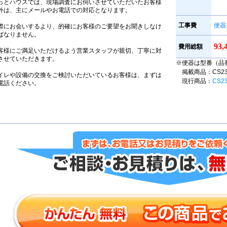
っとハウスでは、現場調査にお伺いさせていただいたお客様
外は、主にメールやお電話での対応となります。
工事費
便器
際にお会いするより、的確にお客様のご要望をお聞きしなけ
ばなりません。
93
費用総額
客様にご満足いただけるよう営業スタッフが親切、丁寧に対
させていただきます。
※便器は型番（品
掲載商品：CS230B
イレや設備の交換をご検討いただいているお客様は、まずは
現行商品：
CS2
電話ください。