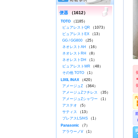
便器
（1612）
TOTO
（1185）
ピュアレストQR
（1073）
ピュアレストEX
（13）
GG / GG800
（25）
ネオレストAH
（16）
ネオレストRH
（8）
ネオレストDH
（1）
ピュアレストMR
（48）
その他 TOTO
（1）
LIXIL INAX
（420）
アメージュZ
（364）
アメージュZフチレス
（35）
アメージュZシャワー
（1）
アステオ
（5）
サティス
（13）
プレアスLS/HS
（1）
Panasonic
（7）
アラウーノV
（1）