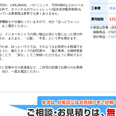
OTOや、LIXIL(INAX)、パナソニック、TOSHIBAなどのメーカ
工事費
便器
以外で、オリジナルのウォシュレット(温水洗浄暖房便座)を
っている業者様は業界でも多くありません。
12
費用総額
浄機能も十分備わっていますので、ぜひ『ほっとウォッシ
』をご選択ください。
※便器は型番（品
掲載商品：CS230B
お、インターネットでの買い物はが当たり前になった世の中
現行商品：
CS2
すが、まだまだ、「心配」「不安」という声を聞きます。
のため、ほっとハウスでは、そのようなお気持ちを軽減でき
ように、施工スタッフの顔写真や、「施工事例」を随時更新
ることで、「安心」してご依頼いただけるように努めており
す。
イレ交換やガス給湯器など、ご自宅の設備でお困りのお客様
、ぜひ、一度お電話ください。