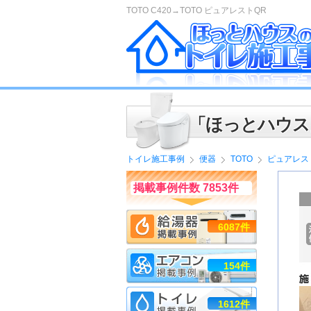
TOTO C420→TOTO ピュアレストQR
「ほっとハウス
トイレ施工事例
便器
TOTO
ピュアレス
掲載事例件数 7853件
6087件
154件
1612件