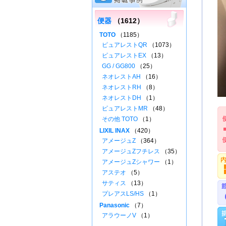
便器
（1612）
TOTO
（1185）
ピュアレストQR
（1073）
ピュアレストEX
（13）
GG / GG800
（25）
ネオレストAH
（16）
ネオレストRH
（8）
ネオレストDH
（1）
ピュアレストMR
（48）
その他 TOTO
（1）
LIXIL INAX
（420）
アメージュZ
（364）
アメージュZフチレス
（35）
アメージュZシャワー
（1）
アステオ
（5）
サティス
（13）
プレアスLS/HS
（1）
Panasonic
（7）
アラウーノV
（1）