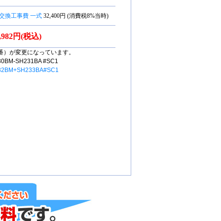
交換工事費 一式
32,400円 (消費税8%当時)
5,982円(税込)
番）が変更になっています。
M-SH231BA #SC1
32BM+SH233BA#SC1