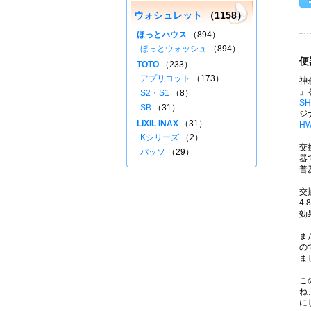
ウォシュレット
（1158）
ほっとハウス
（894）
ほっとウォッシュ
（894）
便
TOTO
（233）
アプリコット
（173）
神
」
S2・S1
（8）
SH
SB
（31）
ジ
LIXIL INAX
（31）
HW
Kシリーズ
（2）
交
パッソ
（29）
器
普
交
4
効
ま
の
ま
こ
ね
に