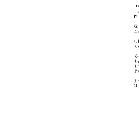
T
ー
作
洗
ュ
な
で
そ
る
す
ま
ト
は