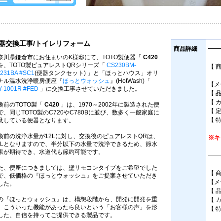
器交換工事/トイレリフォーム
商品詳細
━━
奈川県鎌倉市にお住まいのK様邸にて、TOTO製便器「
C420
を、TOTO製ピュアレストQRシリーズ「
CS230BM-
【 
231BA #SC1
(便器タンクセット) 」と「ほっとハウス」オリ
床
ナル温水洗浄暖房便座『
ほっとウォッシュ
』(HotWash)「
【メ
-1001R #FED
」に交換工事させていただきました。
【 
【 
換前のTOTO製「
C420
」は、1970～2002年に製造された便
【 
で、同じTOTO製のC720やC780Bに並び、数多く一般家庭に
【 
及している便器となります。
換前の洗浄水量が12Lに対し、交換後のピュアレストQRは、
※キ
.8Lとなりますので、半分以下の水量で洗浄できるため、節水
果が期待でき、水道代も節約可能です。
━━
た、便座につきましては、壁リモコンタイプをご希望でした
【 
で、低価格の『ほっとウォッシュ』をご提案させていただき
【メ
した。
【 
の『ほっとウォッシュ』は、構想段階から、開発に開発を重
【 
、こういった機能があったら良いという「お客様の声」を形
【 
した、自信を持ってご提供できる製品です。