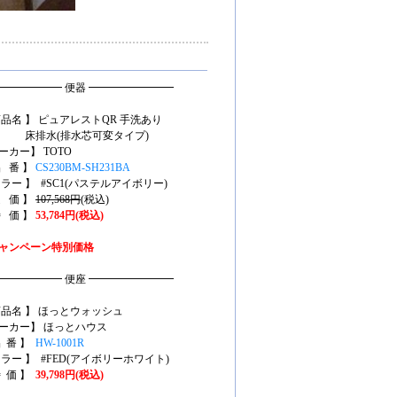
━━━━━━ 便器 ━━━━━━━━
商品名 】 ピュアレストQR 手洗あり
排水(排水芯可変タイプ)
ーカー】 TOTO
品 番 】
CS230BM-SH231BA
カラー 】 #SC1(パステルアイボリー)
定 価 】
107,568円
(税込)
特 価 】
53,784円(税込)
ャンペーン特別価格
━━━━━━ 便座 ━━━━━━━━
商品名 】 ほっとウォッシュ
ーカー】 ほっとハウス
品 番 】
HW-1001R
カラー 】 #FED(アイボリーホワイト)
特 価 】
39,798円(税込)