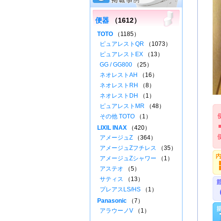
便器
（1612）
TOTO
（1185）
ピュアレストQR
（1073）
ピュアレストEX
（13）
GG / GG800
（25）
ネオレストAH
（16）
ネオレストRH
（8）
ネオレストDH
（1）
ピュアレストMR
（48）
その他 TOTO
（1）
LIXIL INAX
（420）
アメージュZ
（364）
アメージュZフチレス
（35）
アメージュZシャワー
（1）
アステオ
（5）
サティス
（13）
プレアスLS/HS
（1）
Panasonic
（7）
アラウーノV
（1）