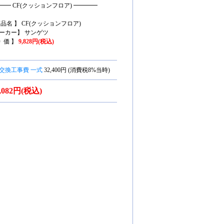
━━ CF(クッションフロア) ━━━━
商品名 】 CF(クッションフロア)
ーカー】 サンゲツ
特 価 】
9,828円(税込)
交換工事費 一式
32,400円 (消費税8%当時)
4,082円(税込)