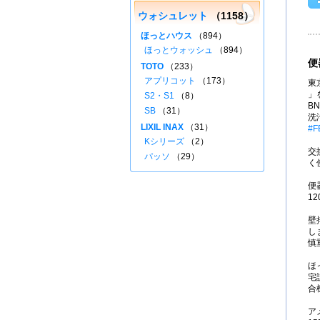
ウォシュレット
（1158）
ほっとハウス
（894）
ほっとウォッシュ
（894）
便
TOTO
（233）
アプリコット
（173）
東
」を
S2・S1
（8）
B
SB
（31）
洗
LIXIL INAX
（31）
#F
Kシリーズ
（2）
交換
パッソ
（29）
く
便
1
壁
し
慎
ほ
宅
合
ア