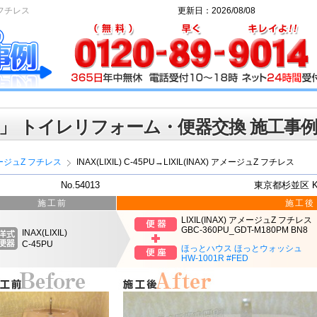
Z フチレス
更新日：2026/08/08
」 トイレリフォーム・便器交換 施工事
ージュZ フチレス
INAX(LIXIL) C-45PU→LIXIL(INAX) アメージュZ フチレス
No.54013
東京都杉並区 
施工前
施工後
LIXIL(INAX) アメージュZ フチレス
GBC-360PU_GDT-M180PM BN8
INAX(LIXIL)
C-45PU
ほっとハウス ほっとウォッシュ
HW-1001R #FED