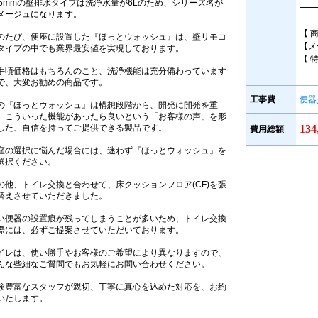
55mmの壁排水タイプは洗浄水量が6Lのため、シリーズ名が
━━
メージュになります。
【 
のたび、便座に設置した『ほっとウォッシュ』は、壁リモコ
【メ
タイプの中でも業界最安値を実現しております。
【 
手頃価格はもちろんのこと、洗浄機能は充分備わっています
で、大変お勧めの商品です。
工事費
便器
の『ほっとウォッシュ』は構想段階から、開発に開発を重
、こういった機能があったら良いという「お客様の声」を形
した、自信を持ってご提供できる製品です。
13
費用総額
座の選択に悩んだ場合には、迷わず『ほっとウォッシュ』を
選択ください。
の他、トイレ交換と合わせて、床クッションフロア(CF)を張
替えさせていただきました。
い便器の設置痕が残ってしまうことが多いため、トイレ交換
際には、必ずご提案させていただいております。
イレは、使い勝手やお客様のご希望により異なりますので、
んな些細なご質問でもお気軽にお問い合わせください。
験豊富なスタッフが親切、丁寧に真心を込めた対応を、お約
いたします。