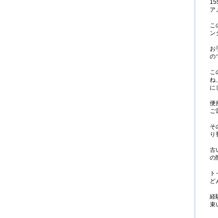
1
ア
こ
ン
お
の
こ
ね
に
便
ご
そ
り
古
の
ト
ど
経
束