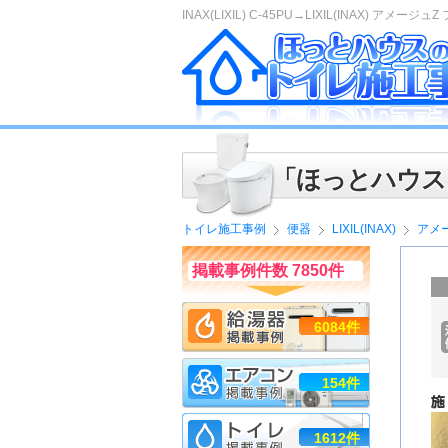
INAX(LIXIL) C-45PU→LIXIL(INAX) アメージュ
「ほっとハウス
トイレ施工事例
便器
LIXIL(INAX)
アメ
掲載事例件数 7850件
6084件
154件
1612件