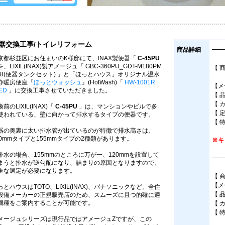
器交換工事/トイレリフォーム
商品詳細
━━
京都杉並区にお住まいのK様邸にて、INAX製便器「
C-45PU
、LIXIL(INAX)製アメージュ「 GBC-360PU_GDT-M180PM
【 
N8(便器タンクセット) 」と「ほっとハウス」オリジナル温水
壁排
浄暖房便座『
ほっとウォッシュ
』(HotWash)「
HW-1001R
【メー
ED
」に交換工事させていただきました。
【 品
【 
前のLIXIL(INAX)「
C-45PU
」は、マンションやビルで多
【 
使われている、壁に向かって排水するタイプの便器です。
【 
器の奥裏に太い排水管が出ているのが特徴で排水高さは、
20mmタイプと155mmタイプの2種類があります。
※キ
排水の場合、155mmのところに万が一、120mmを設置して
━━
まうと排水が逆勾配になり、詰まりの原因となりますので、
重な選定が必要になります。
【 
【メ
っとハウスはTOTO、LIXIL(INAX)、パナソニックなど、全住
【 
設備メーカーの正規販売店のため、スムーズに且つ的確に適
機種をご案内することが可能です。
【 
【 
メージュシリーズは現行品ではアメージュZですが、この