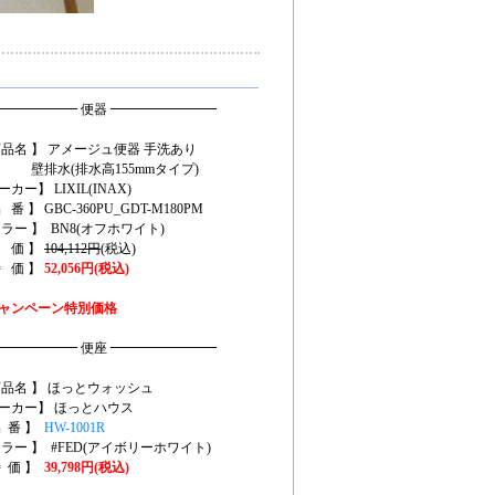
━━━━━━ 便器 ━━━━━━━━
商品名 】 アメージュ便器 手洗あり
水(排水高155mmタイプ)
カー】 LIXIL(INAX)
 番 】 GBC-360PU_GDT-M180PM
カラー 】 BN8(オフホワイト)
定 価 】
104,112円
(税込)
特 価 】
52,056円(税込)
ャンペーン特別価格
━━━━━━ 便座 ━━━━━━━━
商品名 】 ほっとウォッシュ
ーカー】 ほっとハウス
品 番 】
HW-1001R
カラー 】 #FED(アイボリーホワイト)
特 価 】
39,798円(税込)