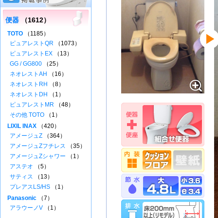
便器
（1612）
TOTO
（1185）
ピュアレストQR
（1073）
ピュアレストEX
（13）
GG / GG800
（25）
ネオレストAH
（16）
ネオレストRH
（8）
ネオレストDH
（1）
ピュアレストMR
（48）
その他 TOTO
（1）
LIXIL INAX
（420）
アメージュZ
（364）
アメージュZフチレス
（35）
アメージュZシャワー
（1）
アステオ
（5）
サティス
（13）
プレアスLS/HS
（1）
Panasonic
（7）
アラウーノV
（1）