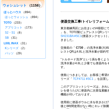
ウォシュレット
（1158）
ほっとハウス
（894）
ほっとウォッシュ
（894）
便器交換工事/トイレリフォー
TOTO
（233）
アプリコット
（173）
東京都練馬区にお住まいのH様邸にて
」を、TOTO製ピュアレストQRシ
S2・S1
（8）
SH231BA #SC1
(便器タンクセット)
SB
（31）
きました。
LIXIL INAX
（31）
交換前の「
C730
」の洗浄水量(大)
Kシリーズ
（2）
レストQRは4.8Lと洗浄水量が節約
パッソ
（29）
”トルネード洗浄”という渦を巻くよ
洗浄水量が4.8Lと少量でも便器内
す。
便座につきましては、お客様ご希望の
リーズ「
TCF4711 #SC1
」を設置し
このアプリコットシリーズは、きれ
レを使うたびに便器内に次亜塩素酸
機能が付いております。
使用前に便器ボウルに水を吹きかけ
後と8時間使用がない時にキレイ除