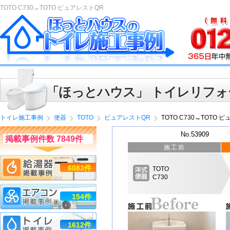
TOTO C730→TOTO ピュアレストQR
「ほっとハウス」 トイレリフォ
トイレ施工事例
便器
TOTO
ピュアレストQR
TOTO C730→TOTO 
No.53909
掲載事例件数 7849件
施工前
6083件
TOTO
C730
154件
1612件