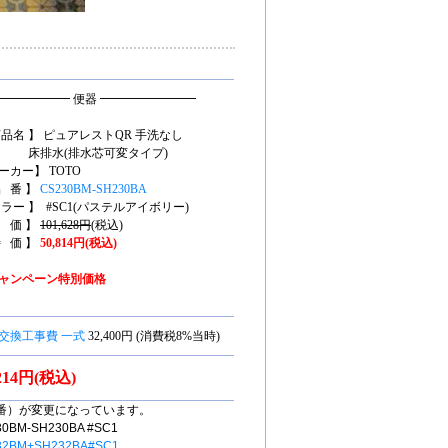
━━━━━━ 便器 ━━━━━━━━
商品名 】 ピュアレストQR 手洗なし
排水(排水芯可変タイプ)
ーカー】 TOTO
品 番 】
CS230BM-SH230BA
カラー 】 #SC1(パステルアイボリー)
定 価 】
101,628円
(税込)
特 価 】
50,814円(税込)
ャンペーン特別価格
交換工事費 一式
32,400円 (消費税8%当時)
,214円(税込)
番）が変更になっています。
M-SH230BA #SC1
32BM+SH232BA#SC1