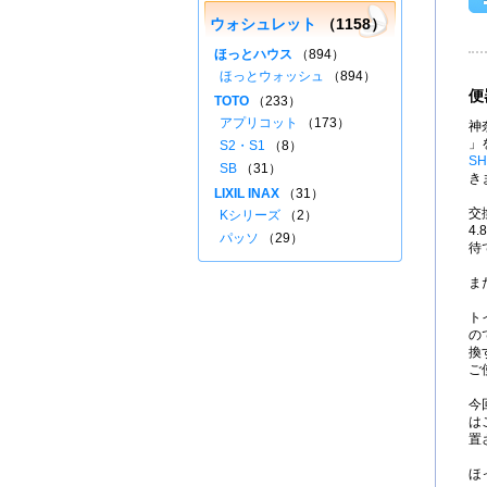
ウォシュレット
（1158）
ほっとハウス
（894）
ほっとウォッシュ
（894）
便
TOTO
（233）
アプリコット
（173）
神
」
S2・S1
（8）
SH
SB
（31）
き
LIXIL INAX
（31）
交
Kシリーズ
（2）
4
パッソ
（29）
待
ま
ト
の
換
ご
今
は
置
ほ