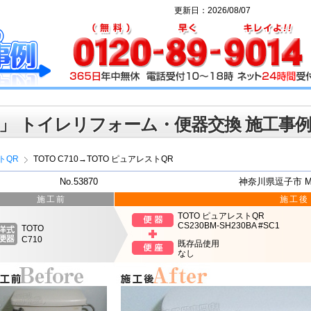
更新日：2026/08/07
」 トイレリフォーム・便器交換 施工事
トQR
TOTO C710→TOTO ピュアレストQR
No.53870
神奈川県逗子市 
施工前
施工後
TOTO ピュアレストQR
CS230BM-SH230BA #SC1
TOTO
C710
既存品使用
なし