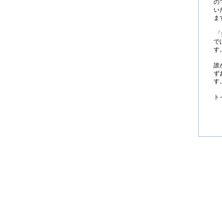
の
い
ま
「
で
す
誰
ず
す
ト