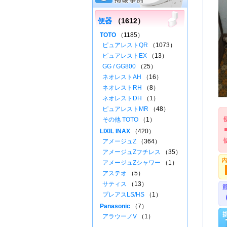
便器
（1612）
TOTO
（1185）
ピュアレストQR
（1073）
ピュアレストEX
（13）
GG / GG800
（25）
ネオレストAH
（16）
ネオレストRH
（8）
ネオレストDH
（1）
ピュアレストMR
（48）
その他 TOTO
（1）
LIXIL INAX
（420）
アメージュZ
（364）
アメージュZフチレス
（35）
アメージュZシャワー
（1）
アステオ
（5）
サティス
（13）
プレアスLS/HS
（1）
Panasonic
（7）
アラウーノV
（1）