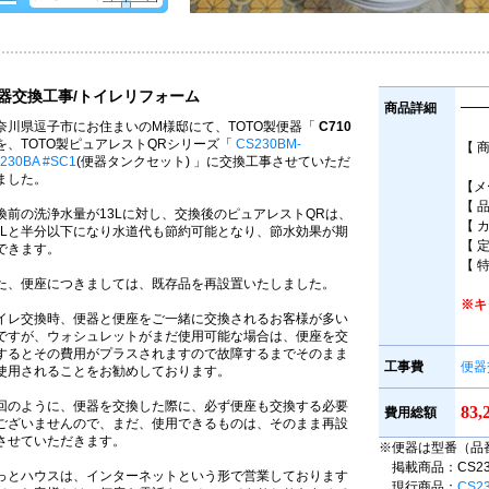
器交換工事/トイレリフォーム
商品詳細
━━
奈川県逗子市にお住まいのM様邸にて、TOTO製便器「
C710
を、TOTO製ピュアレストQRシリーズ「
CS230BM-
【 
230BA #SC1
(便器タンクセット) 」に交換工事させていただ
床
ました。
【メ
【 
換前の洗浄水量が13Lに対し、交換後のピュアレストQRは、
【 
.8Lと半分以下になり水道代も節約可能となり、節水効果が期
【 
できます。
【 
た、便座につきましては、既存品を再設置いたしました。
※キ
イレ交換時、便器と便座をご一緒に交換されるお客様が多い
ですが、ウォシュレットがまだ使用可能な場合は、便座を交
するとその費用がプラスされますので故障するまでそのまま
工事費
便器
使用されることをお勧めしております。
回のように、便器を交換した際に、必ず便座も交換する必要
83
費用総額
ございませんので、まだ、使用できるものは、そのまま再設
させていただきます。
※便器は型番（品
掲載商品：CS230B
っとハウスは、インターネットという形で営業しております
現行商品：
CS2