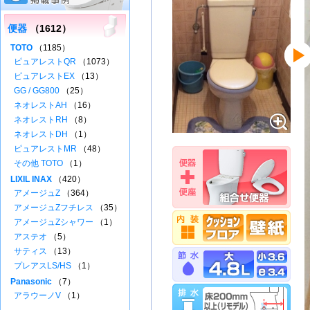
便器
（1612）
TOTO
（1185）
ピュアレストQR
（1073）
ピュアレストEX
（13）
GG / GG800
（25）
ネオレストAH
（16）
ネオレストRH
（8）
ネオレストDH
（1）
ピュアレストMR
（48）
その他 TOTO
（1）
LIXIL INAX
（420）
アメージュZ
（364）
アメージュZフチレス
（35）
アメージュZシャワー
（1）
アステオ
（5）
サティス
（13）
プレアスLS/HS
（1）
Panasonic
（7）
アラウーノV
（1）