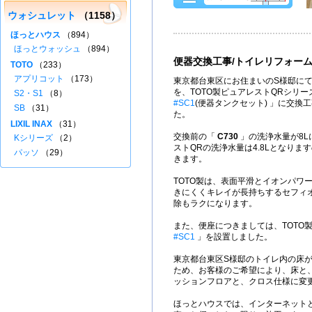
ウォシュレット
（1158）
ほっとハウス
（894）
ほっとウォッシュ
（894）
便器交換工事/トイレリフォー
TOTO
（233）
アプリコット
（173）
東京都台東区にお住まいのS様邸にて
を、TOTO製ピュアレストQRシリー
S2・S1
（8）
#SC1
(便器タンクセット) 」に交換
SB
（31）
た。
LIXIL INAX
（31）
交換前の「
C730
」の洗浄水量が8L
Kシリーズ
（2）
ストQRの洗浄水量は4.8Lとなりま
パッソ
（29）
きます。
TOTO製は、表面平滑とイオンパワ
きにくくキレイが長持ちするセフィ
除もラクになります。
また、便座につきましては、TOTO
#SC1
」を設置しました。
東京都台東区S様邸のトイレ内の床
ため、お客様のご希望により、床と
ッションフロアと、クロス仕様に変
ほっとハウスでは、インターネット