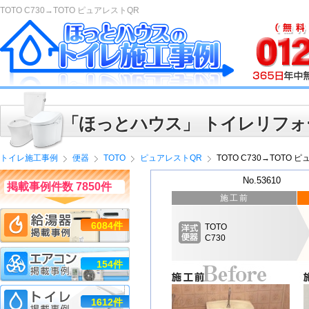
TOTO C730→TOTO ピュアレストQR
「ほっとハウス」 トイレリフォ
トイレ施工事例
便器
TOTO
ピュアレストQR
TOTO C730→TOTO 
No.53610
掲載事例件数 7850件
施工前
6084件
TOTO
C730
154件
1612件