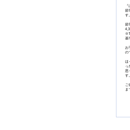
『
節
す
節
4
※
基
お
の
ほ
っ
思
す
ご
ま