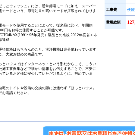
ほっとウォッシュ』には、通常節電モードに加え、スーパー
工事費
便器
電モードという、節電効果の高いモードが搭載されておりま
。
12
費用総額
電モードを使用することによって、従来品に比べ、年間約
,300円もお得に使用することが可能です。
TOTO/INAX(1991~95年発売）製品との比較 2012年度省エネ
準達成
手頃価格はもちろんのこと、洗浄機能は充分備わっています
で、大変お勧めの商品です。
っとハウスではインターネットという形だからこそ、こうい
た施工事例集などで細かい情報をお伝えすることで、不安に
っているお客様に安心していただけるように、努めていま
。
自宅のトイレや設備の交換の際には迷わず『ほっとハウス』
でお電話ください。