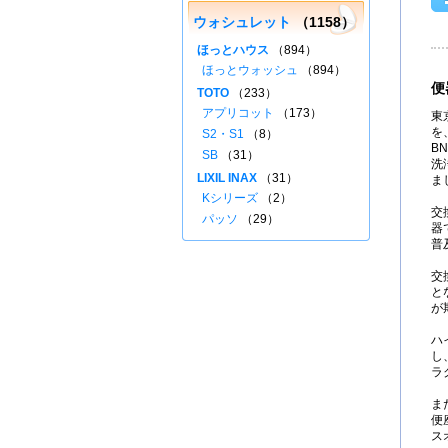
ウォシュレット
（1158）
ほっとハウス
（894）
ほっとウォッシュ
（894）
便
TOTO
（233）
アプリコット
（173）
東
を、
S2・S1
（8）
B
SB
（31）
洗
LIXIL INAX
（31）
ま
Kシリーズ
（2）
交
パッソ
（29）
器
普
交
と
が
ハ
し
ラ
ま
便
ス