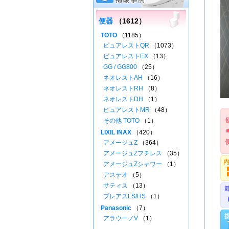
便器
（1612）
TOTO
（1185）
ピュアレストQR
（1073）
ピュアレストEX
（13）
GG / GG800
（25）
ネオレストAH
（16）
ネオレストRH
（8）
ネオレストDH
（1）
ピュアレストMR
（48）
その他 TOTO
（1）
LIXIL INAX
（420）
アメージュZ
（364）
アメージュZフチレス
（35）
アメージュZシャワー
（1）
アステオ
（5）
サティス
（13）
プレアスLS/HS
（1）
Panasonic
（7）
アラウーノV
（1）