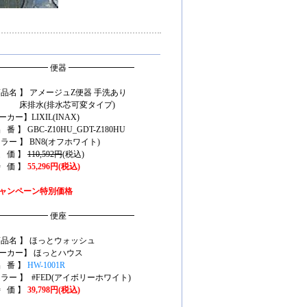
━━━━━━ 便器 ━━━━━━━━
商品名 】 アメージュZ便器 手洗あり
排水(排水芯可変タイプ)
カー】LIXIL(INAX)
 番 】 GBC-Z10HU_GDT-Z180HU
カラー 】 BN8(オフホワイト)
定 価 】
110,592円
(税込)
特 価 】
55,296円(税込)
ャンペーン特別価格
━━━━━━ 便座 ━━━━━━━━
商品名 】 ほっとウォッシュ
ーカー】 ほっとハウス
品 番 】
HW-1001R
カラー 】 #FED(アイボリーホワイト)
特 価 】
39,798円(税込)