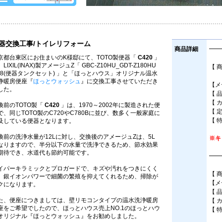
器交換工事/トイレリフォーム
商品詳細
━━
京都台東区にお住まいのK様邸にて、TOTO製便器「
C420
」
LIXIL(INAX)製アメージュZ「 GBC-Z10HU_GDT-Z180HU
【 
N8(便器タンクセット) 」と「ほっとハウス」オリジナル温水
床
浄暖房便座『
ほっとウォッシュ
』に交換工事させていただき
【メー
した。
【 品
【 
換前のTOTO製「
C420
」は、1970～2002年に製造された便
【 
で、同じTOTO製のC720やC780Bに並び、数多く一般家庭に
【 
及している便器となります。
換前の洗浄水量が12Lに対し、交換後のアメージュZは、5L
※キ
なりますので、半分以下の水量で洗浄できるため、節水効果
期待でき、水道代も節約可能です。
━━
イパーキラミックとプロガードで、キズや汚れをつきにくく
【 
、銀イオンパワーで細菌の繁殖を抑えてくれるため、掃除が
【メ
クになります。
【 
た、便座につきましては、壁リモコンタイプの温水洗浄暖房
【 
座をご希望でしたので、ほっとハウス売上NO.1のほっとハウ
【 
オリジナル『ほっとウォッシュ』をお勧めしました。