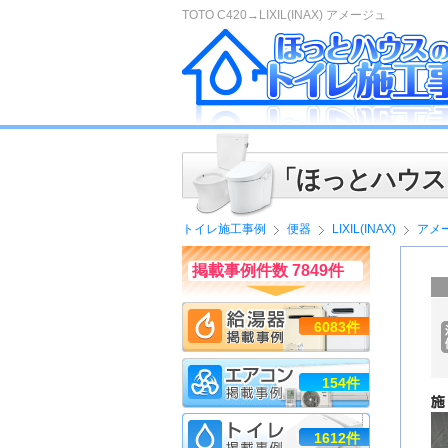
TOTO C420→LIXIL(INAX) アメージュ
「ほっとハウス
トイレ施工事例
便器
LIXIL(INAX)
アメ
掲載事例件数 7849件
6083件
154件
1612件