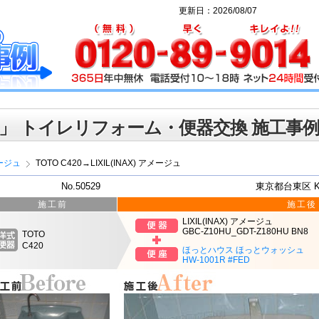
更新日：2026/08/07
」 トイレリフォーム・便器交換 施工事
ージュ
TOTO C420→LIXIL(INAX) アメージュ
No.50529
東京都台東区 
施工前
施工後
LIXIL(INAX) アメージュ
GBC-Z10HU_GDT-Z180HU BN8
TOTO
C420
ほっとハウス ほっとウォッシュ
HW-1001R #FED