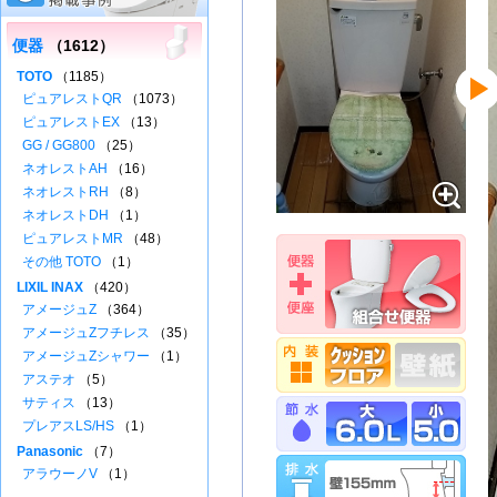
便器
（1612）
TOTO
（1185）
ピュアレストQR
（1073）
ピュアレストEX
（13）
GG / GG800
（25）
ネオレストAH
（16）
ネオレストRH
（8）
ネオレストDH
（1）
ピュアレストMR
（48）
その他 TOTO
（1）
LIXIL INAX
（420）
アメージュZ
（364）
アメージュZフチレス
（35）
アメージュZシャワー
（1）
アステオ
（5）
サティス
（13）
プレアスLS/HS
（1）
Panasonic
（7）
アラウーノV
（1）