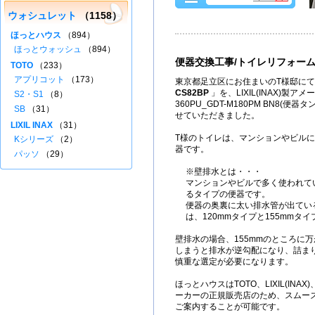
ウォシュレット
（1158）
ほっとハウス
（894）
ほっとウォッシュ
（894）
便器交換工事/トイレリフォー
TOTO
（233）
アプリコット
（173）
東京都足立区にお住まいのT様邸にて
CS82BP
」を、LIXIL(INAX)製アメ
S2・S1
（8）
360PU_GDT-M180PM BN8(便
SB
（31）
せていただきました。
LIXIL INAX
（31）
T様のトイレは、マンションやビル
Kシリーズ
（2）
器です。
パッソ
（29）
※壁排水とは・・・
マンションやビルで多く使われて
るタイプの便器です。
便器の奥裏に太い排水管が出てい
は、120mmタイプと155mmタ
壁排水の場合、155mmのところに万
しまうと排水が逆勾配になり、詰ま
慎重な選定が必要になります。
ほっとハウスはTOTO、LIXIL(IN
ーカーの正規販売店のため、スムー
ご案内することが可能です。