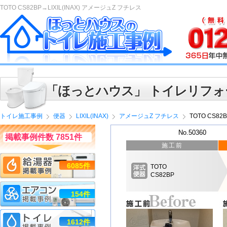
TOTO CS82BP→LIXIL(INAX) アメージュZ フチレス
「ほっとハウス」 トイレリフォ
トイレ施工事例
便器
LIXIL(INAX)
アメージュZ フチレス
TOTO CS82
No.50360
掲載事例件数 7851件
施工前
6085件
TOTO
CS82BP
154件
1612件