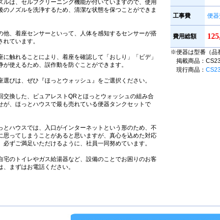
ズルは、セルフクリーニング機能が付いていますので、使用
後のノズルを洗浄するため、清潔な状態を保つことができま
工事費
便器
。
の他、着座センサーといって、人体を感知するセンサーが搭
12
費用総額
されています。
※便器は型番（品
座に触れることにより、着座を確認して「おしり」「ビデ」
掲載商品：CS230B
浄が使えるため、誤作動を防ぐことができます。
現行商品：
CS2
座選びは、ぜひ『ほっとウォッシュ』をご選択ください。
回交換した、ピュアレストQRとほっとウォッシュの組み合
せが、ほっとハウスで最も売れている便器タンクセットで
。
っとハウスでは、入口がインターネットという形のため、不
に思ってしまうことがあると思いますが、真心を込めた対応
、必ずご満足いただけるように、社員一同努めています。
自宅のトイレやガス給湯器など、設備のことでお困りのお客
は、まずはお電話ください。