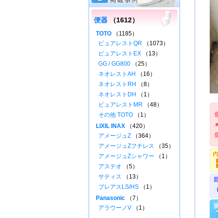
便器
（1612）
TOTO
（1185）
ピュアレストQR
（1073）
ピュアレストEX
（13）
GG / GG800
（25）
ネオレストAH
（16）
ネオレストRH
（8）
ネオレストDH
（1）
ピュアレストMR
（48）
その他 TOTO
（1）
LIXIL INAX
（420）
アメージュZ
（364）
アメージュZフチレス
（35）
アメージュZシャワー
（1）
アステオ
（5）
サティス
（13）
プレアスLS/HS
（1）
Panasonic
（7）
アラウーノV
（1）