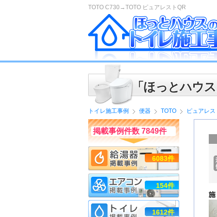
TOTO C730→TOTO ピュアレストQR
「ほっとハウス
トイレ施工事例
便器
TOTO
ピュアレス
掲載事例件数 7849件
6083件
154件
1612件