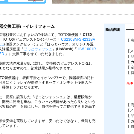
器交換工事/トイレリフォーム
商品詳細
━━
京都杉並区にお住まいのT様邸にて、TOTO製便器「
C730
」
、TOTO製ピュアレストQRシリーズ「
CS230BM-SH231BA
【 
C1
(便器タンクセット) 」と「ほっとハウス」オリジナル温
床
洗浄暖房便座『
ほっとウォッシュ
』(HotWash)「
HW-1001R
【メ
ED
」に交換工事させていただきました。
【 
【 
換前の洗浄水量が8Lに対し、交換後のピュアレストQRは、
【 
.8Lとなりますので、節水効果が期待できます。
【 
OTO製便器は、表面平滑とイオンパワーで、陶器表面の汚れ
付きにくくキレイが長持ちするセフィオンテクト便器のた
※キ
、掃除もラクになります。
━━
た、便座に設置した『ほっとウォッシュ』は、構想段階か
、開発に開発を重ね、こういった機能があったら良いという
【 
お客様の声」を形にした、自信を持ってご提供できる製品で
【メ
。
【 
界最安値を実現していますが、安いだけではなく、機能も充
【 
しています。
【 