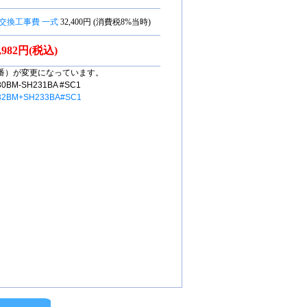
交換工事費 一式
32,400円 (消費税8%当時)
5,982円(税込)
番）が変更になっています。
M-SH231BA #SC1
32BM+SH233BA#SC1