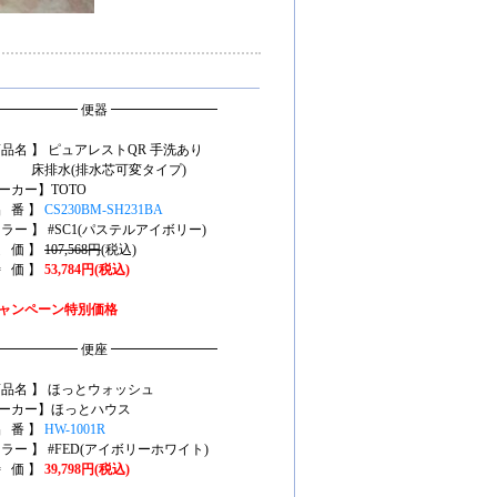
━━━━━━ 便器 ━━━━━━━━
商品名 】 ピュアレストQR 手洗あり
排水(排水芯可変タイプ)
ーカー】TOTO
品 番 】
CS230BM-SH231BA
カラー 】 #SC1(パステルアイボリー)
定 価 】
107,568円
(税込)
特 価 】
53,784円(税込)
ャンペーン特別価格
━━━━━━ 便座 ━━━━━━━━
商品名 】 ほっとウォッシュ
ーカー】ほっとハウス
品 番 】
HW-1001R
カラー 】 #FED(アイボリーホワイト)
特 価 】
39,798円(税込)