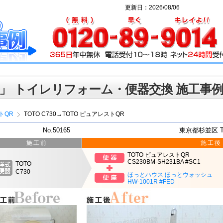
更新日：2026/08/06
」 トイレリフォーム・便器交換 施工事
トQR
TOTO C730→TOTO ピュアレストQR
No.50165
東京都杉並区 
施工前
施工後
TOTO ピュアレストQR
CS230BM-SH231BA #SC1
TOTO
C730
ほっとハウス ほっとウォッシュ
HW-1001R #FED