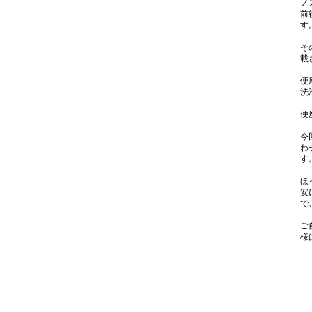
ノ
前
す
そ
載
便
洗
便
今
わ
す
ほ
安
で
ご
様