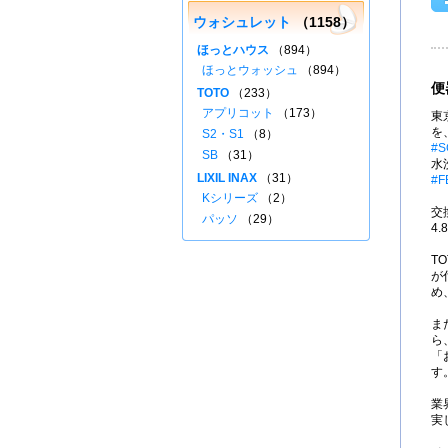
ウォシュレット
（1158）
ほっとハウス
（894）
ほっとウォッシュ
（894）
便
TOTO
（233）
アプリコット
（173）
東
を
S2・S1
（8）
#S
SB
（31）
水
LIXIL INAX
（31）
#F
Kシリーズ
（2）
交
パッソ
（29）
4
T
が
め
ま
ら
「
す
業
実