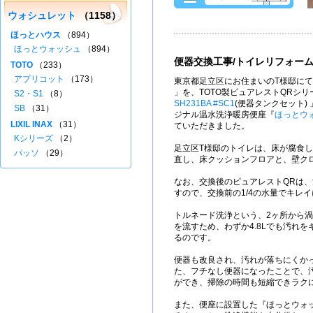
ウォシュレット
（1158）
ほっとハウス
（894）
ほっとウォッシュ
（894）
便器交換工事/トイレリフォー
TOTO
（233）
アプリコット
（173）
東京都足立区にお住まいのT様邸にて
」を、TOTO製ピュアレストQRシ
S2・S1
（8）
SH231BA #SC1
(便器タンクセット)
SB
（31）
ジナル温水洗浄暖房便座『
ほっとウ
LIXIL INAX
（31）
ていただきました。
Kシリーズ
（2）
足立区T様邸のトイレは、床が腐食
パッソ
（29）
直し、床クッションフロアと、壁ク
なお、交換後のピュアレストQRは、洗
すので、交換前の1/4の水量でキレ
トルネード洗浄という、2ヶ所から
を流すため、わずか4.8Lでも汚れ
るのです。
便器も改良され、汚れが落ちにくか
た、フチなし便器になったことで、
ができ、掃除の時間も短縮できラク
また、便座に設置した『ほっとウォ