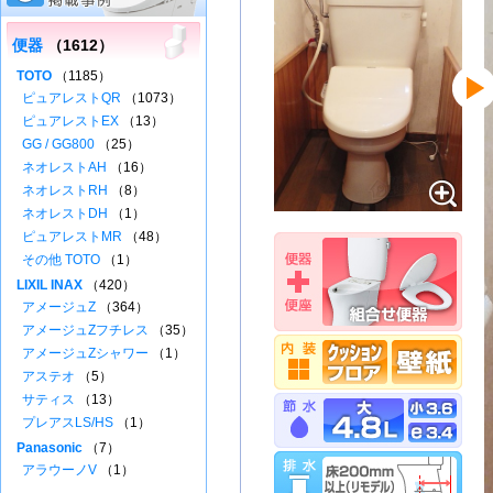
便器
（1612）
TOTO
（1185）
ピュアレストQR
（1073）
ピュアレストEX
（13）
GG / GG800
（25）
ネオレストAH
（16）
ネオレストRH
（8）
ネオレストDH
（1）
ピュアレストMR
（48）
その他 TOTO
（1）
LIXIL INAX
（420）
アメージュZ
（364）
アメージュZフチレス
（35）
アメージュZシャワー
（1）
アステオ
（5）
サティス
（13）
プレアスLS/HS
（1）
Panasonic
（7）
アラウーノV
（1）