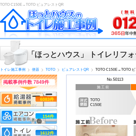
TOTO C150E→TOTO ピュアレストQR
「ほっとハウス」 トイレリフォ
トイレ施工事例
便器
TOTO
ピュアレストQR
TOTO C150E→TOTO
No.50113
掲載事例件数 7849件
施工前
6083件
TOTO
C150E
154件
1612件