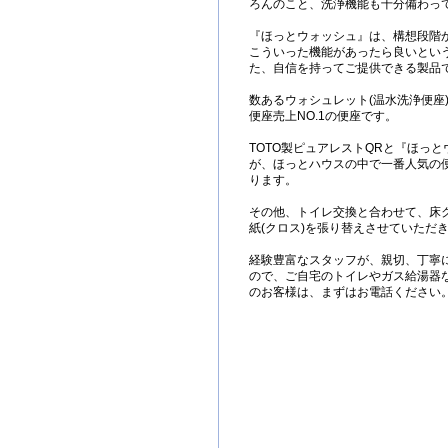
ろんのこと、洗浄機能も十分備わっ
『ほっとウォッシュ』は、構想段階
こういった機能があったら良いとい
た、自信を持ってご提供できる製品
数あるウォシュレット(温水洗浄便座
便座売上NO.1の便座です。
TOTO製ピュアレストQRと『ほっ
が、ほっとハウスの中で一番人気の
ります。
その他、トイレ交換と合わせて、床ク
紙(クロス)を張り替えさせていただ
経験豊富なスタッフが、親切、丁寧
ので、ご自宅のトイレやガス給湯器
のお客様は、まずはお電話ください