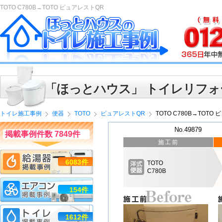
TOTO C780B→TOTO ピュアレストQR
「ほっとハウス」 トイレリフォ
トイレ施工事例
便器
TOTO
ピュアレストQR
TOTO C780B→TOTO
No.49879
掲載事例件数 7849件
施工前
6083件
TOTO
C780B
154件
1612件