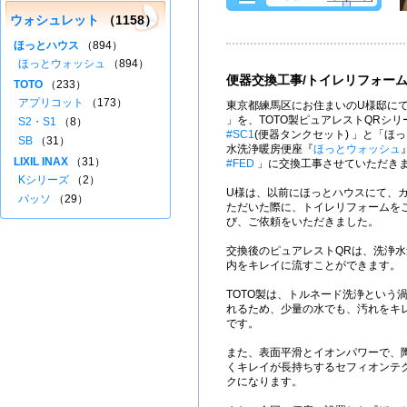
ウォシュレット
（1158）
ほっとハウス
（894）
ほっとウォッシュ
（894）
便器交換工事/トイレリフォー
TOTO
（233）
アプリコット
（173）
東京都練馬区にお住まいのU様邸にて
」を、TOTO製ピュアレストQRシ
S2・S1
（8）
#SC1
(便器タンクセット) 」と「ほ
SB
（31）
水洗浄暖房便座『
ほっとウォッシュ
LIXIL INAX
（31）
#FED
」に交換工事させていただき
Kシリーズ
（2）
U様は、以前にほっとハウスにて、
パッソ
（29）
ただいた際に、トイレリフォームを
び、ご依頼をいただきました。
交換後のピュアレストQRは、洗浄水量
内をキレイに流すことができます。
TOTO製は、トルネード洗浄という
れるため、少量の水でも、汚れをキ
です。
また、表面平滑とイオンパワーで、
くキレイが長持ちするセフィオンテ
クになります。