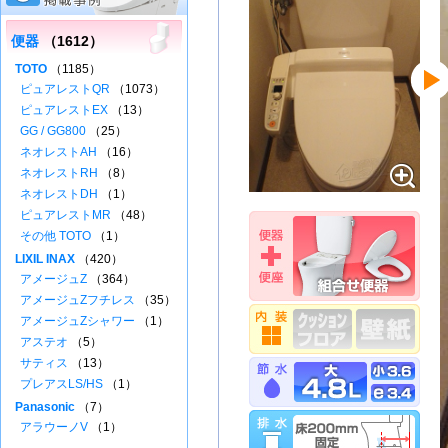
便器
（1612）
TOTO
（1185）
ピュアレストQR
（1073）
ピュアレストEX
（13）
GG / GG800
（25）
ネオレストAH
（16）
ネオレストRH
（8）
ネオレストDH
（1）
ピュアレストMR
（48）
その他 TOTO
（1）
LIXIL INAX
（420）
アメージュZ
（364）
アメージュZフチレス
（35）
アメージュZシャワー
（1）
アステオ
（5）
サティス
（13）
プレアスLS/HS
（1）
Panasonic
（7）
アラウーノV
（1）