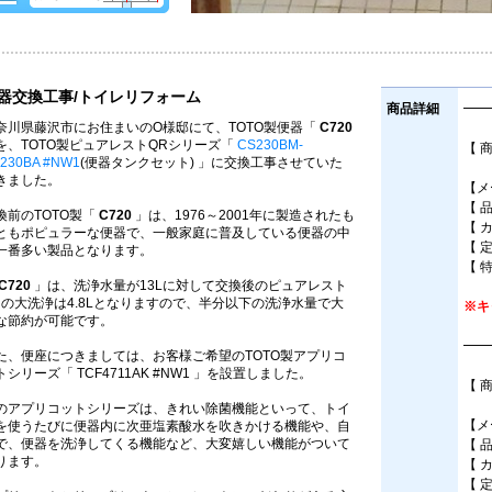
器交換工事/トイレリフォーム
商品詳細
━━
奈川県藤沢市にお住まいのO様邸にて、TOTO製便器「
C720
を、TOTO製ピュアレストQRシリーズ「
CS230BM-
【 
230BA #NW1
(便器タンクセット) 」に交換工事させていた
床
きました。
【メ
【 
換前のTOTO製「
C720
」は、1976～2001年に製造されたも
【 
ともポピュラーな便器で、一般家庭に普及している便器の中
【 
一番多い製品となります。
【 
C720
」は、洗浄水量が13Lに対して交換後のピュアレスト
Rの大洗浄は4.8Lとなりますので、半分以下の洗浄水量で大
※キ
な節約が可能です。
━━
た、便座につきましては、お客様ご希望のTOTO製アプリコ
トシリーズ「 TCF4711AK #NW1 」を設置しました。
【 
(
のアプリコットシリーズは、きれい除菌機能といって、トイ
【メ
を使うたびに便器内に次亜塩素酸水を吹きかける機能や、自
で、便器を洗浄してくる機能など、大変嬉しい機能がついて
【 品
ります。
【 
【 