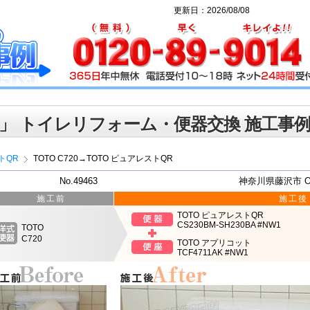
更新日：2026/08/08
」 トイレリフォーム・便器交換 施工事
トQR
TOTO C720→TOTO ピュアレストQR
No.49463
神奈川県藤沢市 
施工前
施工後
TOTO ピュアレストQR
CS230BM-SH230BA #NW1
TOTO
C720
TOTO アプリコット
TCF4711AK #NW1