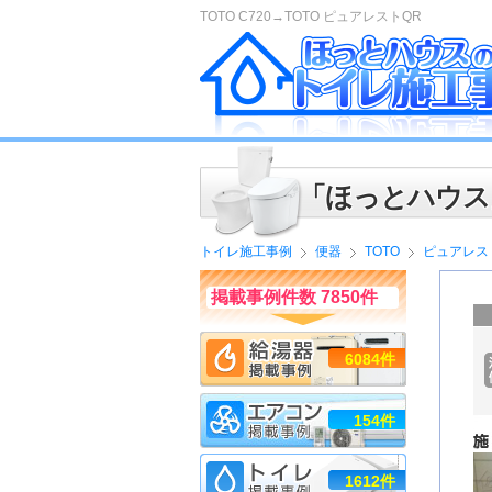
TOTO C720→TOTO ピュアレストQR
「ほっとハウス
トイレ施工事例
便器
TOTO
ピュアレス
掲載事例件数 7850件
6084件
154件
1612件