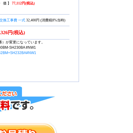
特 価 】
77,112円(税込)
交換工事費 一式
32,400円 (消費税8%当時)
0,326円(税込)
番）が変更になっています。
M-SH230BA #NW1
32BM+SH232BA#NW1