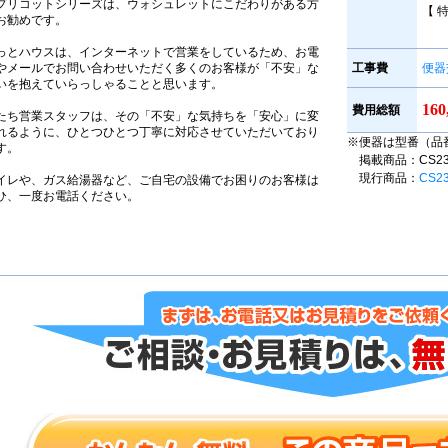
プリコットシリーズは、ウォシュレットにこだわりがある方
【 
お勧めです。
っとハウスは、インターネットで営業をしているため、お電
やメールでお問い合わせいただく多くのお客様が「不安」な
工事費
便器
いを抱えていらっしゃることと思います。
16
費用総額
たち営業スタッフは、その「不安」な気持ちを「安心」に変
れるように、ひとつひとつ丁寧に対応させていただいており
※便器は型番（品
す。
掲載商品：CS230B
現行商品：
CS2
イレや、ガス給湯器など、ご自宅の設備でお困りのお客様は
ひ、一度お電話ください。