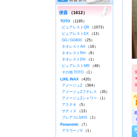
便器
（1612）
TOTO
（1185）
ピュアレストQR
（1073）
ピュアレストEX
（13）
GG / GG800
（25）
ネオレストAH
（16）
ネオレストRH
（8）
ネオレストDH
（1）
ピュアレストMR
（48）
その他 TOTO
（1）
LIXIL INAX
（420）
アメージュZ
（364）
アメージュZフチレス
（35）
アメージュZシャワー
（1）
アステオ
（5）
サティス
（13）
プレアスLS/HS
（1）
Panasonic
（7）
アラウーノV
（1）