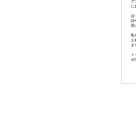
ア
に
ほ
話
思
私
え
ま
ト
ぜ