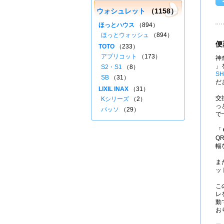
ウォシュレット
（1158）
ほっとハウス
（894）
ほっとウォッシュ
（894）
便
TOTO
（233）
アプリコット
（173）
神
」
S2・S1
（8）
SH
SB
（31）
だ
LIXIL INAX
（31）
交
Kシリーズ
（2）
っ
パッソ
（29）
で
「
Q
幅
ま
ッ
こ
レ
動
お