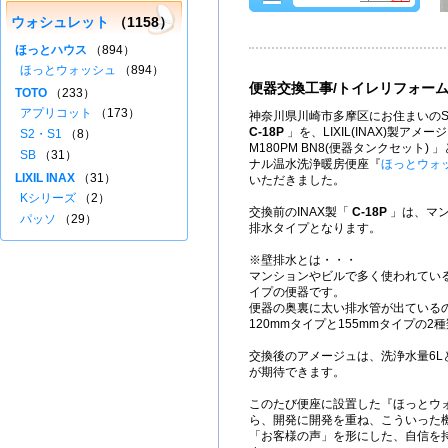
ウォシュレット
（1158）
ほっとハウス
（894）
ほっとウォッシュ
（894）
便器交換工事/トイレリフォー
TOTO
（233）
アプリコット
（173）
神奈川県川崎市多摩区にお住まいのS
C-18P
」を、LIXIL(INAX)製アメージュ
S2・S1
（8）
M180PM BN8(便器タンクセット
SB
（31）
ナル温水洗浄暖房便座『
ほっとウォ
LIXIL INAX
（31）
いただきました。
Kシリーズ
（2）
交換前のINAX製「
C-18P
」は、マン
パッソ
（29）
排水タイプとなります。
※壁排水とは・・・
マンションやビルで多く使われてい
イプの便器です。
便器の奥裏に太い排水管が出ている
120mmタイプと155mmタイプの2
交換後のアメージュは、洗浄水量6L
が期待できます。
このたび便座に設置した『ほっとウ
ら、開発に開発を重ね、こういった
「お客様の声」を形にした、自信を