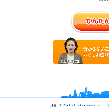
便器
TOTO
LIXIL INAX
Panasonic