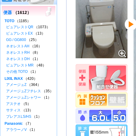
便器
（1612）
TOTO
（1185）
ピュアレストQR
（1073）
ピュアレストEX
（13）
GG / GG800
（25）
ネオレストAH
（16）
ネオレストRH
（8）
ネオレストDH
（1）
ピュアレストMR
（48）
その他 TOTO
（1）
LIXIL INAX
（420）
アメージュZ
（364）
アメージュZフチレス
（35）
アメージュZシャワー
（1）
アステオ
（5）
サティス
（13）
プレアスLS/HS
（1）
Panasonic
（7）
アラウーノV
（1）