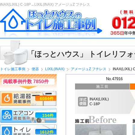
INAX(LIXIL) C-18P→LIXIL(INAX) アメージュZ フチレス
「ほっとハウス」 トイレリフォ
トイレ施工事例
便器
LIXIL(INAX)
アメージュZ フチレス
INAX(LIXIL
No.47916
掲載事例件数 7850件
施工前
6084件
INAX(LIXIL)
C-18P
154件
1612件