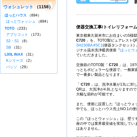
ウォシュレット
（1158）
ほっとハウス
（894）
ほっとウォッシュ
（894）
便器交換工事/トイレリフォー
TOTO
（233）
アプリコット
（173）
東京都東久留米市にお住まいのS様邸
C720
」を、TOTO製ピュアレストQ
S2・S1
（8）
SH230BA #SC1
(便器タンクセット)
SB
（31）
ジナル温水洗浄暖房便座『
ほっとウ
LIXIL INAX
（31）
ていただきました。
Kシリーズ
（2）
交換前のTOTO製「
C720
」は、197
パッソ
（29）
っともポピュラーな便器で、一般家
で一番多い製品となります。
「
C720
」は、洗浄水量が13Lに対
QRは、大洗浄が4.8Lとなりますの
大幅な節約が可能です。
また、便座に設置した『ほっとウォ
中でも、ほっとハウス売上NO.1の
この『ほっとウォッシュ』は、壁リ
座の中では業界最安値を実現してい
はありません。