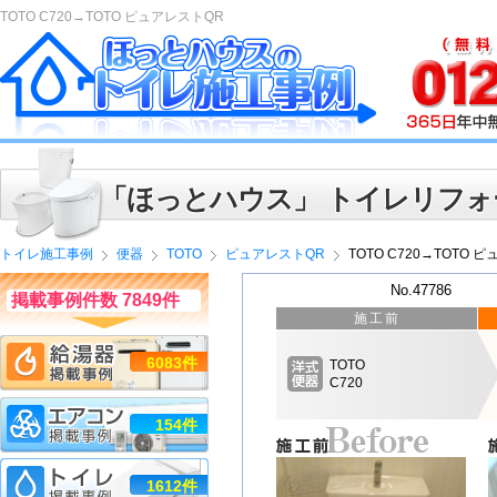
TOTO C720→TOTO ピュアレストQR
「ほっとハウス」 トイレリフォ
トイレ施工事例
便器
TOTO
ピュアレストQR
TOTO C720→TOTO 
No.47786
掲載事例件数 7849件
施工前
6083件
TOTO
C720
154件
1612件