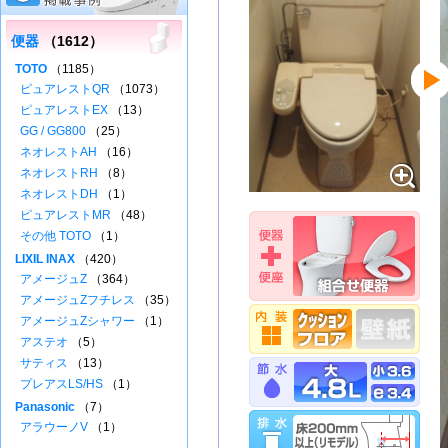
便器
（1612）
TOTO
（1185）
ピュアレストQR
（1073）
ピュアレストEX
（13）
GG / GG800
（25）
ネオレストAH
（16）
ネオレストRH
（8）
ネオレストDH
（1）
ピュアレストMR
（48）
その他 TOTO
（1）
LIXIL INAX
（420）
アメージュZ
（364）
アメージュZフチレス
（35）
アメージュZシャワー
（1）
アステオ
（5）
サティス
（13）
プレアスLS/HS
（1）
Panasonic
（7）
アラウーノV
（1）