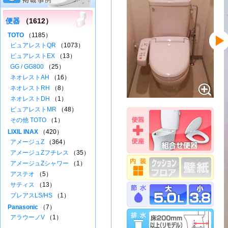
便器
（1612）
TOTO
（1185）
ピュアレストQR
（1073）
ピュアレストEX
（13）
GG / GG800
（25）
ネオレストAH
（16）
ネオレストRH
（8）
ネオレストDH
（1）
ピュアレストMR
（48）
その他 TOTO
（1）
LIXIL INAX
（420）
アメージュZ
（364）
アメージュZフチレス
（35）
アメージュZシャワー
（1）
アステオ
（5）
サティス
（13）
プレアスLS/HS
（1）
Panasonic
（7）
アラウーノV
（1）