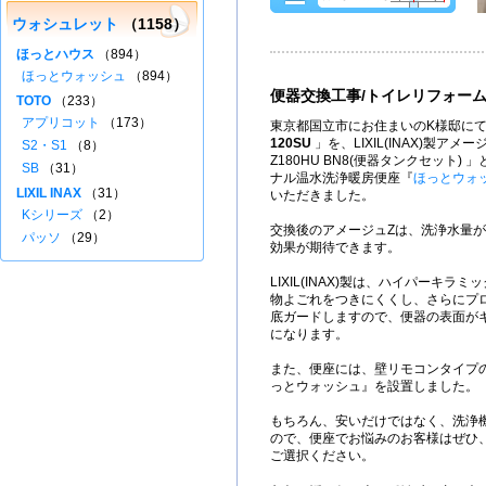
ウォシュレット
（1158）
ほっとハウス
（894）
ほっとウォッシュ
（894）
便器交換工事/トイレリフォー
TOTO
（233）
アプリコット
（173）
東京都国立市にお住まいのK様邸にて
120SU
」を、LIXIL(INAX)製アメージ
S2・S1
（8）
Z180HU BN8(便器タンクセット)
SB
（31）
ナル温水洗浄暖房便座『
ほっとウォ
LIXIL INAX
（31）
いただきました。
Kシリーズ
（2）
交換後のアメージュZは、洗浄水量が
パッソ
（29）
効果が期待できます。
LIXIL(INAX)製は、ハイパーキ
物よごれをつきにくくし、さらにプ
底ガードしますので、便器の表面が
になります。
また、便座には、壁リモコンタイプ
っとウォッシュ』を設置しました。
もちろん、安いだけではなく、洗浄
ので、便座でお悩みのお客様はぜひ
ご選択ください。