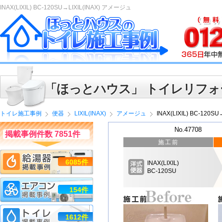
INAX(LIXIL) BC-120SU→LIXIL(INAX) アメージュ
「ほっとハウス」 トイレリフォ
トイレ施工事例
便器
LIXIL(INAX)
アメージュ
INAX(LIXIL) BC-120
No.47708
掲載事例件数 7851件
施工前
6085件
INAX(LIXIL)
BC-120SU
154件
1612件