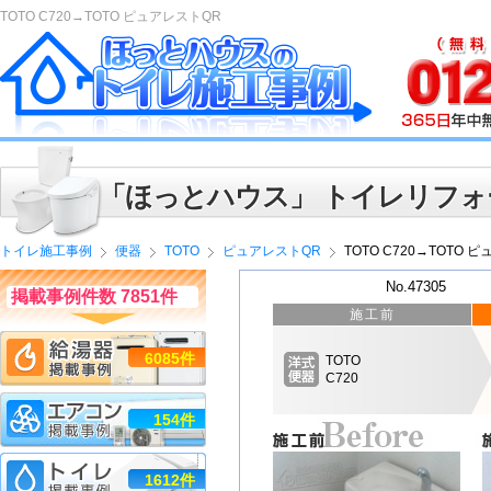
TOTO C720→TOTO ピュアレストQR
「ほっとハウス」 トイレリフォ
トイレ施工事例
便器
TOTO
ピュアレストQR
TOTO C720→TOTO 
No.47305
掲載事例件数 7851件
施工前
6085件
TOTO
C720
154件
1612件