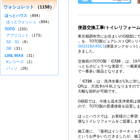
ウォシュレット
（1158）
ほっとハウス
（894）
ほっとウォッシュ
（894）
便器交換工事/トイレリフォー
TOTO
（233）
アプリコット
（173）
東京都調布市にお住まいのG様邸にて
」を、TOTO製ピュアレストQRシ
S2・S1
（8）
SH231BA #SC1
(便器タンクセット)
SB
（31）
きました。
LIXIL INAX
（31）
交換前のTOTO製「
C720
」は、197
Kシリーズ
（2）
っともポピュラーな便器で、一般家
パッソ
（29）
で一番多い製品となります。
「
C720
」は、洗浄水量が13Lに対
QRは、大洗浄が4.8Lとなりますの
大幅な節約が可能です。
G様邸では、今後も温水洗浄便座は
ので、TOTO製の普通便座を設置し
ほっとハウスでは、お客様のご希望
適なトイレリフォームをご提案しま
施工後に、『最初はインターネット
というお声をいただきましたが、施