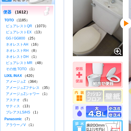
便器
（1612）
TOTO
（1185）
ピュアレストQR
（1073）
ピュアレストEX
（13）
GG / GG800
（25）
ネオレストAH
（16）
ネオレストRH
（8）
ネオレストDH
（1）
ピュアレストMR
（48）
その他 TOTO
（1）
LIXIL INAX
（420）
アメージュZ
（364）
アメージュZフチレス
（35）
アメージュZシャワー
（1）
アステオ
（5）
サティス
（13）
プレアスLS/HS
（1）
Panasonic
（7）
アラウーノV
（1）