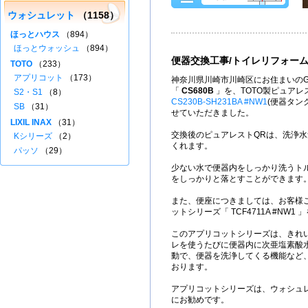
ウォシュレット
（1158）
ほっとハウス
（894）
ほっとウォッシュ
（894）
便器交換工事/トイレリフォー
TOTO
（233）
アプリコット
（173）
神奈川県川崎市川崎区にお住まいのG
「
CS680B
」を、TOTO製ピュアレ
S2・S1
（8）
CS230B-SH231BA #NW1
(便器タン
SB
（31）
せていただきました。
LIXIL INAX
（31）
交換後のピュアレストQRは、洗浄水量
Kシリーズ
（2）
くれます。
パッソ
（29）
少ない水で便器内をしっかり洗うト
をしっかりと落とすことができます
また、便座につきましては、お客様ご
ットシリーズ「 TCF4711A #NW1
このアプリコットシリーズは、きれ
レを使うたびに便器内に次亜塩素酸
動で、便器を洗浄してくる機能など
おります。
アプリコットシリーズは、ウォシュ
にお勧めです。