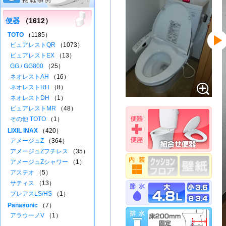
便器
（1612）
TOTO
（1185）
ピュアレストQR
（1073）
ピュアレストEX
（13）
GG / GG800
（25）
ネオレストAH
（16）
ネオレストRH
（8）
ネオレストDH
（1）
ピュアレストMR
（48）
その他 TOTO
（1）
LIXIL INAX
（420）
アメージュZ
（364）
アメージュZフチレス
（35）
アメージュZシャワー
（1）
アステオ
（5）
サティス
（13）
プレアスLS/HS
（1）
Panasonic
（7）
アラウーノV
（1）