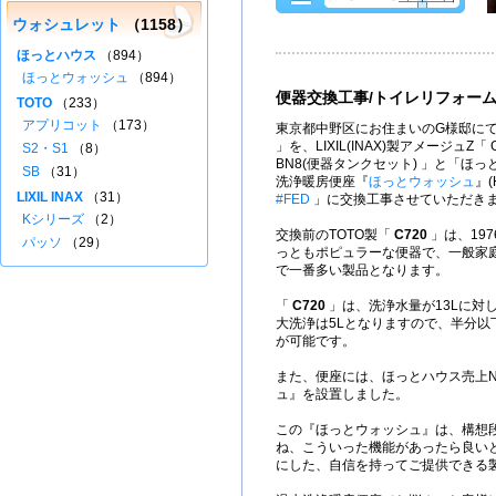
ウォシュレット
（1158）
ほっとハウス
（894）
ほっとウォッシュ
（894）
便器交換工事/トイレリフォー
TOTO
（233）
アプリコット
（173）
東京都中野区にお住まいのG様邸にて
」を、LIXIL(INAX)製アメージュZ「 G
S2・S1
（8）
BN8(便器タンクセット) 」と「ほ
SB
（31）
洗浄暖房便座『
ほっとウォッシュ
』(
LIXIL INAX
（31）
#FED
」に交換工事させていただき
Kシリーズ
（2）
交換前のTOTO製「
C720
」は、197
パッソ
（29）
っともポピュラーな便器で、一般家
で一番多い製品となります。
「
C720
」は、洗浄水量が13Lに対
大洗浄は5Lとなりますので、半分以
が可能です。
また、便座には、ほっとハウス売上N
ュ』を設置しました。
この『ほっとウォッシュ』は、構想
ね、こういった機能があったら良い
にした、自信を持ってご提供できる