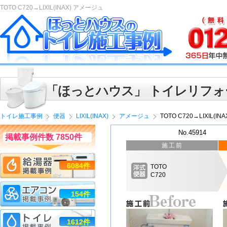
TOTO C720→LIXIL(INAX) アメージュ
「ほっとハウス」 トイレリフォ
トイレ施工事例
便器
LIXIL(INAX)
アメージュ
TOTO C720→LIXIL(I
No.45914
掲載事例件数 7850件
施工前
6084件
TOTO
C720
154件
1612件