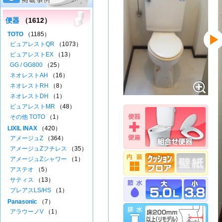
便器
（1612）
TOTO
（1185）
ピュアレストQR
（1073）
ピュアレストEX
（13）
GG / GG800
（25）
ネオレストAH
（16）
ネオレストRH
（8）
ネオレストDH
（1）
ピュアレストMR
（48）
その他 TOTO
（1）
LIXIL INAX
（420）
アメージュZ
（364）
アメージュZフチレス
（35）
アメージュZシャワー
（1）
アステオ
（5）
サティス
（13）
プレアスLS/HS
（1）
Panasonic
（7）
アラウーノV
（1）