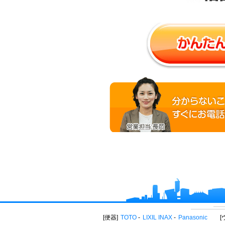
便器
TOTO
LIXIL INAX
Panasonic