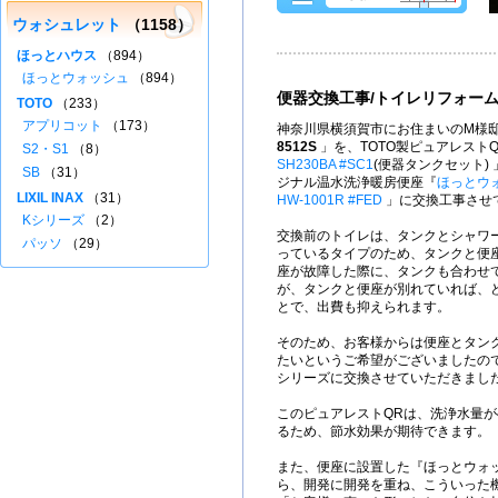
ウォシュレット
（1158）
ほっとハウス
（894）
ほっとウォッシュ
（894）
便器交換工事/トイレリフォー
TOTO
（233）
アプリコット
（173）
神奈川県横須賀市にお住まいのM様邸
8512S
」を、TOTO製ピュアレスト
S2・S1
（8）
SH230BA #SC1
(便器タンクセット)
SB
（31）
ジナル温水洗浄暖房便座『
ほっとウ
LIXIL INAX
（31）
HW-1001R #FED
」に交換工事させ
Kシリーズ
（2）
交換前のトイレは、タンクとシャワー
パッソ
（29）
っているタイプのため、タンクと便
座が故障した際に、タンクも合わせ
が、タンクと便座が別れていれば、
とで、出費も抑えられます。
そのため、お客様からは便座とタン
たいというご希望がございましたので
シリーズに交換させていただきまし
このピュアレストQRは、洗浄水量が4
るため、節水効果が期待できます。
また、便座に設置した『ほっとウォ
ら、開発に開発を重ね、こういった