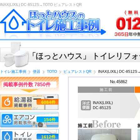
INAX(LIXIL) DC-8512S→TOTO ピュアレストQR
「ほっとハウス」 トイレリフォ
トイレ施工事例
便器
TOTO
ピュアレストQR
INAX(LIXIL) DC-85
No.45862
掲載事例件数 7850件
施工前
6084件
INAX(LIXIL)
DC-8512S
154件
1612件