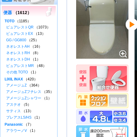
便器
（1612）
TOTO
（1185）
ピュアレストQR
（1073）
ピュアレストEX
（13）
GG / GG800
（25）
ネオレストAH
（16）
ネオレストRH
（8）
ネオレストDH
（1）
ピュアレストMR
（48）
その他 TOTO
（1）
LIXIL INAX
（420）
アメージュZ
（364）
アメージュZフチレス
（35）
アメージュZシャワー
（1）
アステオ
（5）
サティス
（13）
プレアスLS/HS
（1）
Panasonic
（7）
アラウーノV
（1）