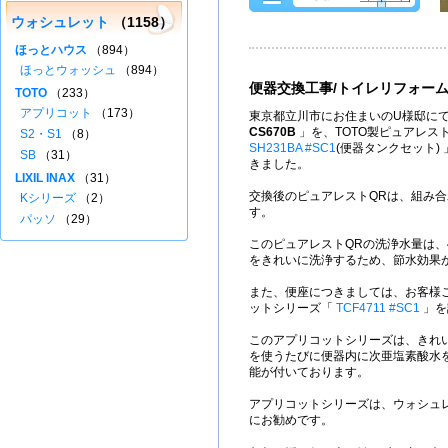
ウォシュレット
（1158）
ほっとハウス
（894）
ほっとウォッシュ
（894）
便器交換工事/トイレリフォー
TOTO
（233）
アプリコット
（173）
東京都立川市にお住まいのU様邸にて
CS670B
」を、TOTO製ピュアレス
S2・S1
（8）
SH231BA #SC1
(便器タンクセット)
SB
（31）
きました。
LIXIL INAX
（31）
交換後のピュアレストQRは、組み合
Kシリーズ
（2）
す。
パッソ
（29）
このピュアレストQRの洗浄水量は、4
をきれいに洗浄するため、節水効果
また、便座につきましては、お客様ご
ットシリーズ「
TCF4711 #SC1
」を
このアプリコットシリーズは、きれ
を使うたびに便器内に次亜塩素酸水
能が付いております。
アプリコットシリーズは、ウォシュ
にお勧めです。