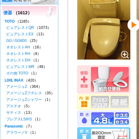
便器
（1612）
TOTO
（1185）
ピュアレストQR
（1073）
ピュアレストEX
（13）
GG / GG800
（25）
ネオレストAH
（16）
ネオレストRH
（8）
ネオレストDH
（1）
ピュアレストMR
（48）
その他 TOTO
（1）
LIXIL INAX
（420）
アメージュZ
（364）
アメージュZフチレス
（35）
アメージュZシャワー
（1）
アステオ
（5）
サティス
（13）
プレアスLS/HS
（1）
Panasonic
（7）
アラウーノV
（1）