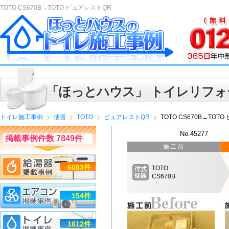
TOTO CS670B→TOTO ピュアレストQR
「ほっとハウス」 トイレリフォ
トイレ施工事例
便器
TOTO
ピュアレストQR
TOTO CS670B→TOT
No.45277
掲載事例件数 7849件
施工前
6083件
TOTO
CS670B
154件
1612件