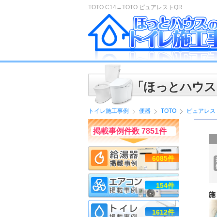
TOTO C14→TOTO ピュアレストQR
「ほっとハウス
トイレ施工事例
便器
TOTO
ピュアレス
掲載事例件数 7851件
6085件
154件
1612件