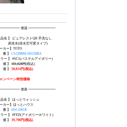
━━━━━━ 便器 ━━━━━━━━
商品名 】 ピュアレストQR 手洗なし
排水(排水芯可変タイプ)
ーカー】TOTO
品 番 】
CS230BM-SH230BA
カラー 】 #SC1(パステルアイボリー)
定 価 】
101,628円
(税込)
特 価 】
50,814円(税込)
ャンペーン特別価格
━━━━━━ 便座 ━━━━━━━━
商品名 】 ほっとウォッシュ
ーカー】ほっとハウス
品 番 】
HW-1001R
カラー 】 #FED(アイボリーホワイト)
特 価 】
39,798円(税込)