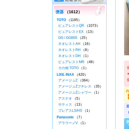
便器
（1612）
TOTO
（1185）
ピュアレストQR
（1073）
ピュアレストEX
（13）
GG / GG800
（25）
ネオレストAH
（16）
ネオレストRH
（8）
ネオレストDH
（1）
ピュアレストMR
（48）
その他 TOTO
（1）
LIXIL INAX
（420）
アメージュZ
（364）
アメージュZフチレス
（35）
アメージュZシャワー
（1）
アステオ
（5）
サティス
（13）
プレアスLS/HS
（1）
Panasonic
（7）
アラウーノV
（1）