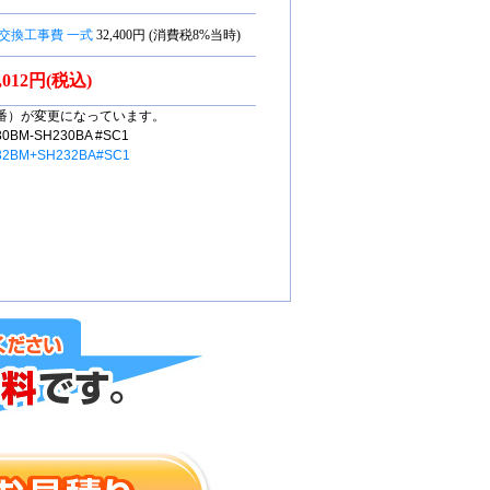
交換工事費 一式
32,400円 (消費税8%当時)
3,012円(税込)
番）が変更になっています。
M-SH230BA #SC1
32BM+SH232BA#SC1