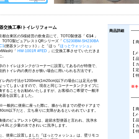
器交換工事/トイレリフォーム
商品詳細
━━
京都台東区のS様経営の飲食店にて、TOTO製便器「
C14
」
、TOTO製ピュアレストQRシリーズ「
CS230BM-SH230BA
【 
C1
(便器タンクセット) 」と「ほっ『
ほっとウォッシュ
』
床
otWash)「
HW-1001R #FED
」に交換工事させていただきま
【メ
た。
【 
【 
存のトイレはタンクがコーナーに設置してあるのが特徴で、
【 
較的トイレ内の奥行きが狭い場合に用いられる方法です。
【 
イレ内の寸法が1200mm(1m20cm)以下の場合には足元が狭
なってしまいますので、現在と同じコーナータンクタイプに
※キ
換することをお勧めいたしますが、お客様のご希望で一般洋
便器を設置しました。
━━
※一般的に便座に座った際に、膝から前までの壁やドアまで
【 
40cm以下だと、立ち座りに支障があるといわれています。
【メ
【 
換後のピュアレストQRは、超節水型便器と言われ、洗浄水
が4.8Lと少量の水できれいに洗浄します。
【 
【 
た、便座に設置しました『ほっとウォッシュ』は、壁リモコ