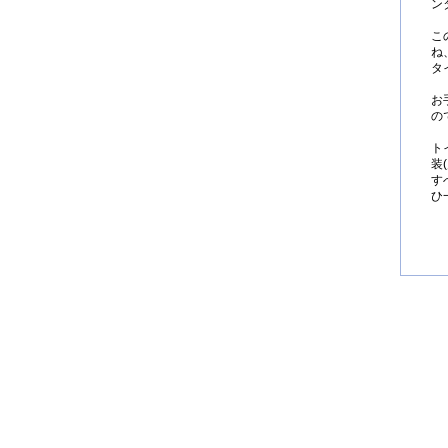
ン
こ
ね
タ
お
の
ト
装
す
ひ