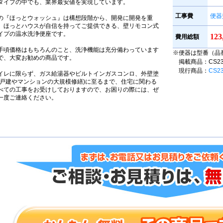
タイプの中でも、業界最安値を実現しています。
工事費
便器
の『ほっとウォッシュ』は構想段階から、開発に開発を重
、ほっとハウスが自信を持ってご提供できる、壁リモコン式
イプの温水洗浄便座です。
12
費用総額
手頃価格はもちろんのこと、洗浄機能は充分備わっています
※便器は型番（品
で、大変お勧めの商品です。
掲載商品：CS230B
現行商品：
CS2
イレに限らず、ガス給湯器やビルトインガスコンロ、外壁塗
(戸建やマンションの大規模修繕)に至るまで、住宅に関わる
べての工事をお受けしておりますので、お困りの際には、ぜ
一度ご連絡ください。