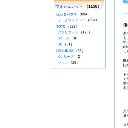
ウォシュレット
（1158）
ほっとハウス
（894）
ほっとウォッシュ
（894）
便
TOTO
（233）
アプリコット
（173）
東
を
S2・S1
（8）
#S
SB
（31）
(H
LIXIL INAX
（31）
し
Kシリーズ
（2）
既
パッソ
（29）
比
ト
く
交
風
交
量
ま