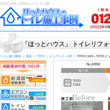
TOTO C420→TOTO ピュアレストQR
「ほっとハウス」 トイレリフォ
トイレ施工事例
便器
TOTO
ピュアレストQR
TOTO C420→TOTO 
No.42859
掲載事例件数 7851件
施工前
6085件
TOTO
C420
154件
1612件