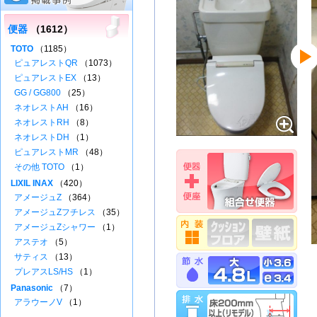
便器
（1612）
TOTO
（1185）
ピュアレストQR
（1073）
ピュアレストEX
（13）
GG / GG800
（25）
ネオレストAH
（16）
ネオレストRH
（8）
ネオレストDH
（1）
ピュアレストMR
（48）
その他 TOTO
（1）
LIXIL INAX
（420）
アメージュZ
（364）
アメージュZフチレス
（35）
アメージュZシャワー
（1）
アステオ
（5）
サティス
（13）
プレアスLS/HS
（1）
Panasonic
（7）
アラウーノV
（1）