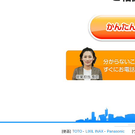
便器
TOTO
LIXIL INAX
Panasonic