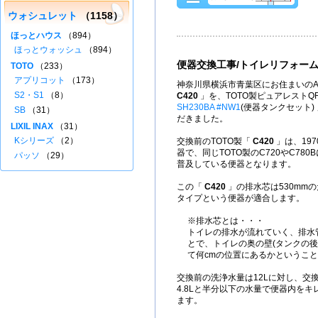
ウォシュレット
（1158）
ほっとハウス
（894）
ほっとウォッシュ
（894）
便器交換工事/トイレリフォー
TOTO
（233）
アプリコット
（173）
神奈川県横浜市青葉区にお住まいのA
S2・S1
（8）
C420
」を、TOTO製ピュアレストQ
SH230BA #NW1
(便器タンクセット)
SB
（31）
だきました。
LIXIL INAX
（31）
Kシリーズ
（2）
交換前のTOTO製「
C420
」は、197
器で、同じTOTO製のC720やC78
パッソ
（29）
普及している便器となります。
この「
C420
」の排水芯は530mmの
タイプという便器が適合します。
※排水芯とは・・・
トイレの排水が流れていく、排水
とで、トイレの奥の壁(タンクの後
て何cmの位置にあるかというこ
交換前の洗浄水量は12Lに対し、交
4.8Lと半分以下の水量で便器内を
ます。