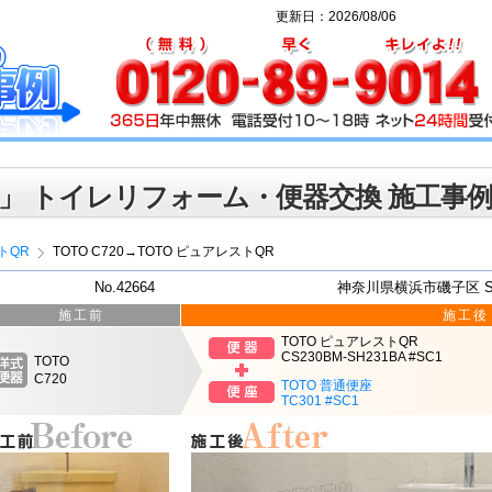
更新日：2026/08/06
」 トイレリフォーム・便器交換 施工事
トQR
TOTO C720→TOTO ピュアレストQR
No.42664
神奈川県横浜市磯子区 
施工前
施工後
TOTO ピュアレストQR
CS230BM-SH231BA #SC1
TOTO
C720
TOTO 普通便座
TC301 #SC1