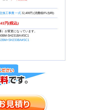
交換工事費 一式
32,400円 (消費税8%当時)
,441円(税込)
番）が変更になっています。
M-SH231BA #SC1
32BM+SH233BA#SC1