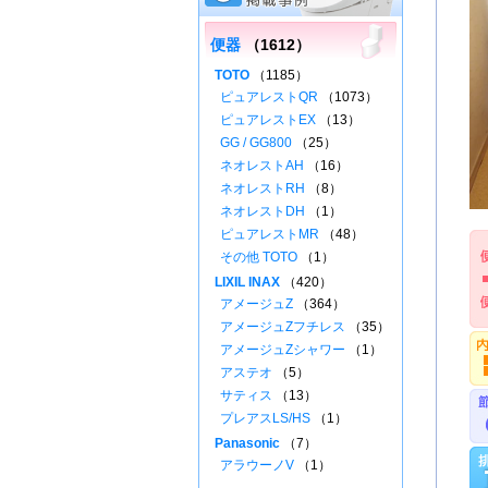
便器
（1612）
TOTO
（1185）
ピュアレストQR
（1073）
ピュアレストEX
（13）
GG / GG800
（25）
ネオレストAH
（16）
ネオレストRH
（8）
ネオレストDH
（1）
ピュアレストMR
（48）
その他 TOTO
（1）
LIXIL INAX
（420）
アメージュZ
（364）
アメージュZフチレス
（35）
アメージュZシャワー
（1）
アステオ
（5）
サティス
（13）
プレアスLS/HS
（1）
Panasonic
（7）
アラウーノV
（1）