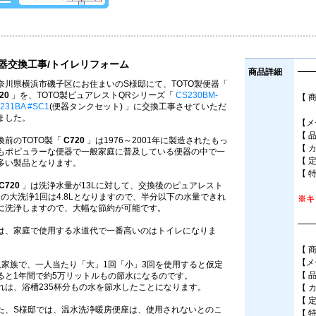
器交換工事/トイレリフォーム
商品詳細
━━
奈川県横浜市磯子区にお住まいのS様邸にて、TOTO製便器「
20
」を、TOTO製ピュアレストQRシリーズ「
CS230BM-
【 
231BA #SC1
(便器タンクセット) 」に交換工事させていただ
床
ました。
【メ
【 
換前のTOTO製「
C720
」は1976～2001年に製造されたもっ
【 
もポピュラーな便器で一般家庭に普及している便器の中で一
【 
多い製品となります。
【 
C720
」は洗浄水量が13Lに対して、交換後のピュアレスト
Rの大洗浄1回は4.8Lとなりますので、半分以下の水量できれ
※キ
に洗浄しますので、大幅な節約が可能です。
━━
は、家庭で使用する水道代で一番高いのはトイレになりま
。
【 
【メ
人家族で、一人当たり「大」1回「小」3回を使用すると仮定
【 
ると1年間で約5万リットルもの節水になるのです。
れは、浴槽235杯分もの水を節水したことになります。
【 
【 
た、S様邸では、温水洗浄暖房便座は、使用されないとのこ
【 