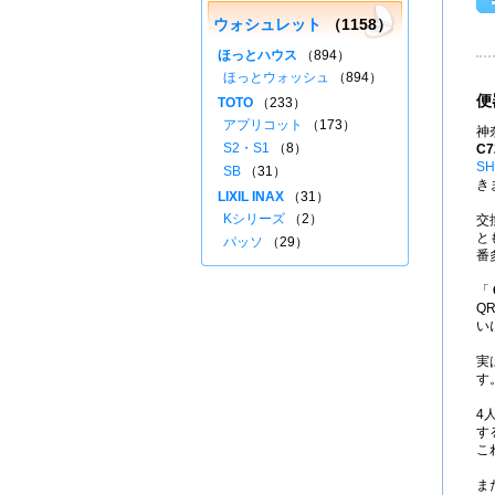
ウォシュレット
（1158）
ほっとハウス
（894）
ほっとウォッシュ
（894）
便
TOTO
（233）
アプリコット
（173）
神
S2・S1
（8）
C7
SH
SB
（31）
き
LIXIL INAX
（31）
Kシリーズ
（2）
交
と
パッソ
（29）
番
「
Q
い
実
す
4
す
こ
ま