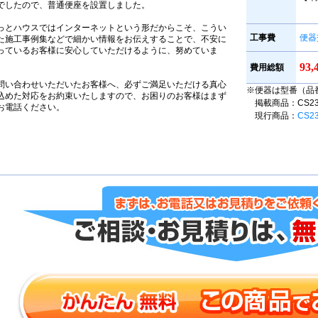
でしたので、普通便座を設置しました。
っとハウスではインターネットという形だからこそ、こうい
工事費
便器
た施工事例集などで細かい情報をお伝えすることで、不安に
っているお客様に安心していただけるように、努めていま
。
93
費用総額
問い合わせいただいたお客様へ、必ずご満足いただける真心
※便器は型番（品
込めた対応をお約束いたしますので、お困りのお客様はまず
掲載商品：CS230B
お電話ください。
現行商品：
CS2