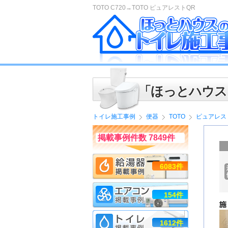
TOTO C720→TOTO ピュアレストQR
「ほっとハウス
トイレ施工事例
便器
TOTO
ピュアレス
掲載事例件数 7849件
6083件
154件
1612件