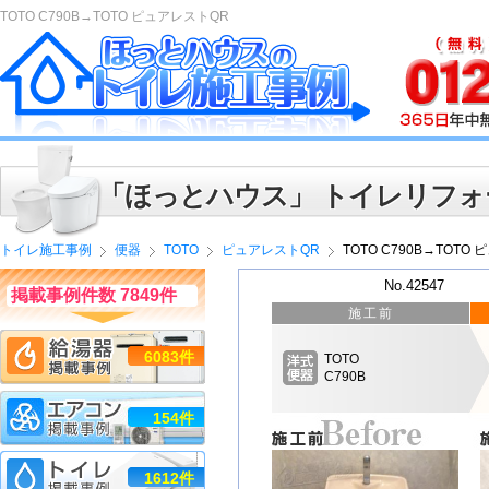
TOTO C790B→TOTO ピュアレストQR
「ほっとハウス」 トイレリフォ
トイレ施工事例
便器
TOTO
ピュアレストQR
TOTO C790B→TOTO
No.42547
掲載事例件数 7849件
施工前
6083件
TOTO
C790B
154件
1612件