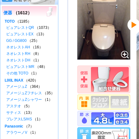
便器
（1612）
TOTO
（1185）
ピュアレストQR
（1073）
ピュアレストEX
（13）
GG / GG800
（25）
ネオレストAH
（16）
ネオレストRH
（8）
ネオレストDH
（1）
ピュアレストMR
（48）
その他 TOTO
（1）
LIXIL INAX
（420）
アメージュZ
（364）
アメージュZフチレス
（35）
アメージュZシャワー
（1）
アステオ
（5）
サティス
（13）
プレアスLS/HS
（1）
Panasonic
（7）
アラウーノV
（1）