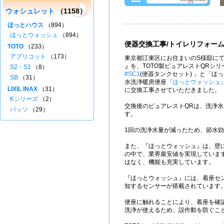
ウォシュレット
（1158）
ほっとハウス
（894）
ほっとウォッシュ
（894）
便器交換工事/トイレリフォー
TOTO
（233）
アプリコット
（173）
東京都江東区にお住まいのS様邸にて
」
を、TOTO製ピュアレストQRシ
S2・S1
（8）
#SC1
(便器タンクセット) 」と「ほ
SB
（31）
水洗浄暖房便座
『ほっとウォッシュ
LIXIL INAX
（31）
に交換工事させていただきました。
Kシリーズ
（2）
交換後のピュアレストQRは、洗浄水量
パッソ
（29）
す。
1回の洗浄水量が減ったため、節水
また、『ほっとウォッシュ』は、壁
の中で、業界最安値を実現していま
はなく、機能も充実しています。
『ほっとウォッシュ』には、着座セ
知するセンサーが搭載されています
便座に触れることにより、着座を確
洗浄が使えるため、誤作動を防ぐこ