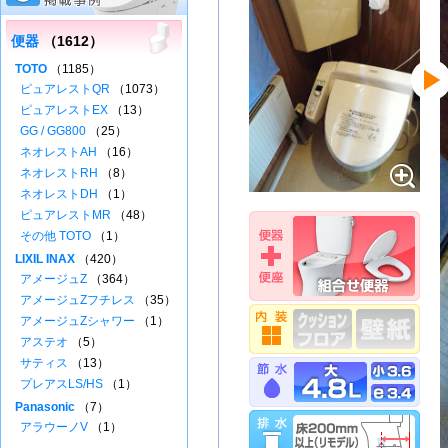
便器
（1612）
TOTO
（1185）
ピュアレストQR
（1073）
ピュアレストEX
（13）
GG / GG800
（25）
ネオレストAH
（16）
ネオレストRH
（8）
ネオレストDH
（1）
ピュアレストMR
（48）
その他 TOTO
（1）
LIXIL INAX
（420）
アメージュZ
（364）
アメージュZフチレス
（35）
アメージュZシャワー
（1）
アステオ
（5）
サティス
（13）
プレアスLS/HS
（1）
Panasonic
（7）
アラウーノV
（1）