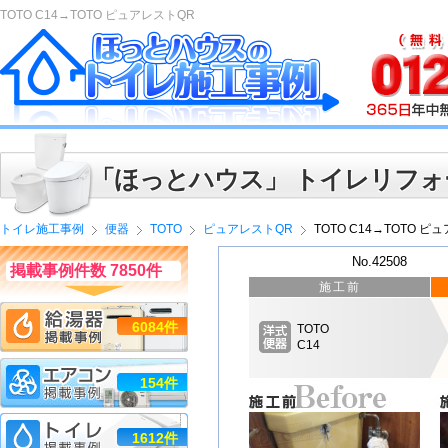
TOTO C14→TOTO ピュアレストQR
「ほっとハウス」 トイレリフォ
トイレ施工事例
便器
TOTO
ピュアレストQR
TOTO C14→TOTO ピ
No.42508
掲載事例件数 7850件
施工前
6084件
TOTO
C14
154件
1612件