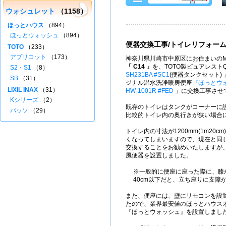
ウォシュレット
（1158）
ほっとハウス
（894）
ほっとウォッシュ
（894）
便器交換工事/トイレリフォー
TOTO
（233）
アプリコット
（173）
神奈川県川崎市中原区にお住まいのM
「 C14 」
を、TOTO製ピュアレスト
S2・S1
（8）
SH231BA #SC1
(便器タンクセット)
SB
（31）
ジナル温水洗浄暖房便座
『ほっとウ
LIXIL INAX
（31）
HW-1001R #FED
」に交換工事させ
Kシリーズ
（2）
既存のトイレはタンクがコーナーに
パッソ
（29）
比較的トイレ内の奥行きが狭い場合
トイレ内の寸法が1200mm(1m20
くなってしまいますので、現在と同
交換することをお勧めいたしますが
風便器を設置しました。
※一般的に便座に座った際に、膝
40cm以下だと、立ち座りに支障
また、便座には、壁にリモコンを設
たので、業界最安値のほっとハウス
『ほっとウォッシュ』を設置しまし