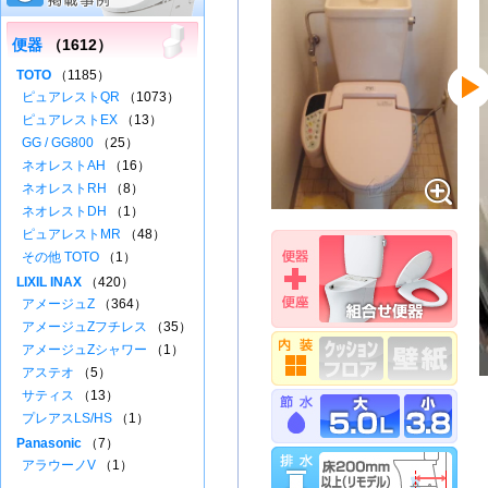
便器
（1612）
TOTO
（1185）
ピュアレストQR
（1073）
ピュアレストEX
（13）
GG / GG800
（25）
ネオレストAH
（16）
ネオレストRH
（8）
ネオレストDH
（1）
ピュアレストMR
（48）
その他 TOTO
（1）
LIXIL INAX
（420）
アメージュZ
（364）
アメージュZフチレス
（35）
アメージュZシャワー
（1）
アステオ
（5）
サティス
（13）
プレアスLS/HS
（1）
Panasonic
（7）
アラウーノV
（1）