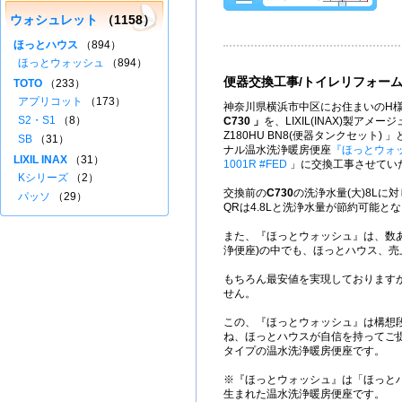
ウォシュレット
（1158）
ほっとハウス
（894）
ほっとウォッシュ
（894）
便器交換工事/トイレリフォー
TOTO
（233）
アプリコット
（173）
神奈川県横浜市中区にお住まいのH様
S2・S1
（8）
C730 」
を、LIXIL(INAX)製アメージュ
Z180HU BN8(便器タンクセット)
SB
（31）
ナル温水洗浄暖房便座
『ほっとウォ
LIXIL INAX
（31）
1001R #FED
」に交換工事させてい
Kシリーズ
（2）
交換前の
C730
の洗浄水量(大)8Lに
パッソ
（29）
QRは4.8Lと洗浄水量が節約可能と
また、『ほっとウォッシュ』は、数
浄便座)の中でも、ほっとハウス、売上
もちろん最安値を実現しております
せん。
この、『ほっとウォッシュ』は構想
ね、ほっとハウスが自信を持ってご
タイプの温水洗浄暖房便座です。
※『ほっとウォッシュ』は「ほっと
生まれた温水洗浄暖房便座です。