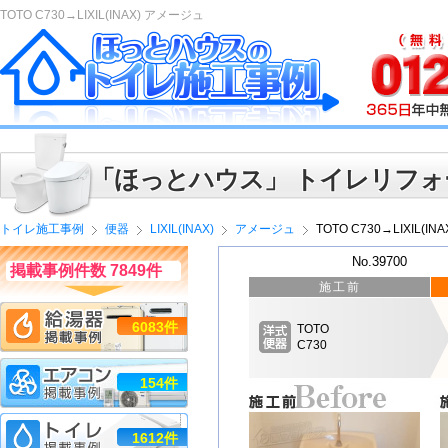
TOTO C730→LIXIL(INAX) アメージュ
「ほっとハウス」 トイレリフォ
トイレ施工事例
便器
LIXIL(INAX)
アメージュ
TOTO C730→LIXIL(I
No.39700
掲載事例件数 7849件
施工前
6083件
TOTO
C730
154件
1612件