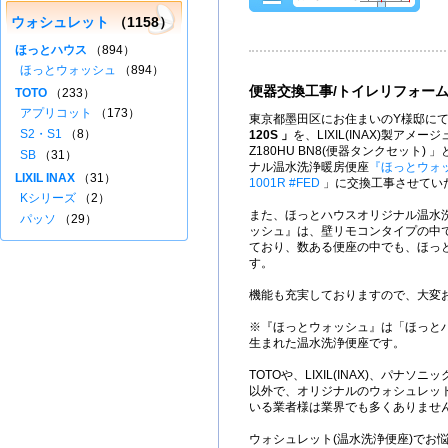
ウォシュレット
（1158）
ほっとハウス
（894）
ほっとウォッシュ
（894）
便器交換工事/トイレリフォー
TOTO
（233）
アプリコット
（173）
東京都墨田区にお住まいのY様邸にて、
S2・S1
（8）
120S 」
を、LIXIL(INAX)製アメージュ
Z180HU BN8(便器タンクセット)
SB
（31）
ナル温水洗浄暖房便座
『ほっとウォ
LIXIL INAX
（31）
1001R #FED
」に交換工事させてい
Kシリーズ
（2）
また、ほっとハウスオリジナル温水
パッソ
（29）
ッシュ』は、壁リモコンタイプの中
ており、数ある便座の中でも、ほっと
す。
機能も充実しておりますので、大変
※『ほっとウォッシュ』は「ほっと
生まれた温水洗浄便座です。
TOTOや、LIXIL(INAX)、パナソニ
以外で、オリジナルのウォシュレット
いる業者様は業界でも多くありませ
ウォシュレット(温水洗浄便座)でお