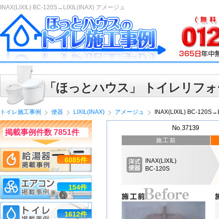
INAX(LIXIL) BC-120S→LIXIL(INAX) アメージュ
「ほっとハウス」 トイレリフォ
トイレ施工事例
便器
LIXIL(INAX)
アメージュ
INAX(LIXIL) BC-120S
No.37139
掲載事例件数 7851件
施工前
6085件
INAX(LIXIL)
BC-120S
154件
1612件