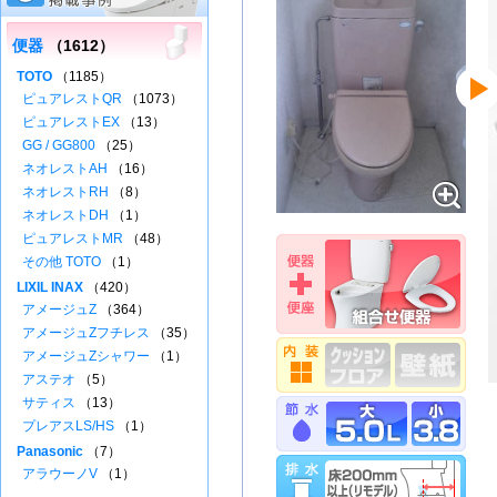
便器
（1612）
TOTO
（1185）
ピュアレストQR
（1073）
ピュアレストEX
（13）
GG / GG800
（25）
ネオレストAH
（16）
ネオレストRH
（8）
ネオレストDH
（1）
ピュアレストMR
（48）
その他 TOTO
（1）
LIXIL INAX
（420）
アメージュZ
（364）
アメージュZフチレス
（35）
アメージュZシャワー
（1）
アステオ
（5）
サティス
（13）
プレアスLS/HS
（1）
Panasonic
（7）
アラウーノV
（1）