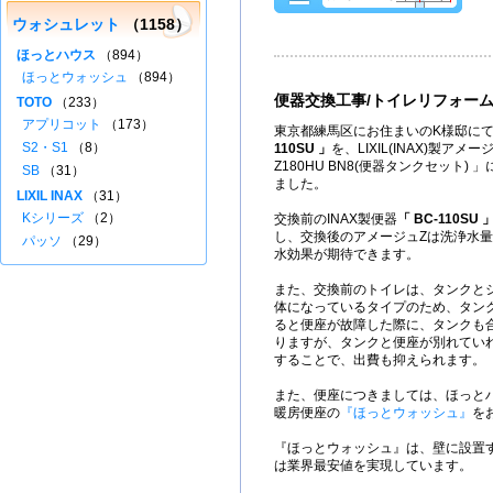
ウォシュレット
（1158）
ほっとハウス
（894）
ほっとウォッシュ
（894）
便器交換工事/トイレリフォー
TOTO
（233）
アプリコット
（173）
東京都練馬区にお住まいのK様邸にて、
S2・S1
（8）
110SU 」
を、LIXIL(INAX)製アメージ
Z180HU BN8(便器タンクセット)
SB
（31）
ました。
LIXIL INAX
（31）
Kシリーズ
（2）
交換前のINAX製便器
「 BC-110SU 
し、交換後のアメージュZは洗浄水量(
パッソ
（29）
水効果が期待できます。
また、交換前のトイレは、タンクとシ
体になっているタイプのため、タン
ると便座が故障した際に、タンクも
りますが、タンクと便座が別れてい
することで、出費も抑えられます。
また、便座につきましては、ほっと
暖房便座の
『ほっとウォッシュ』
を
『ほっとウォッシュ』は、壁に設置
は業界最安値を実現しています。