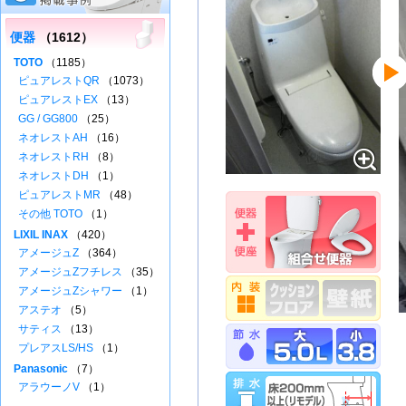
便器
（1612）
TOTO
（1185）
ピュアレストQR
（1073）
ピュアレストEX
（13）
GG / GG800
（25）
ネオレストAH
（16）
ネオレストRH
（8）
ネオレストDH
（1）
ピュアレストMR
（48）
その他 TOTO
（1）
LIXIL INAX
（420）
アメージュZ
（364）
アメージュZフチレス
（35）
アメージュZシャワー
（1）
アステオ
（5）
サティス
（13）
プレアスLS/HS
（1）
Panasonic
（7）
アラウーノV
（1）