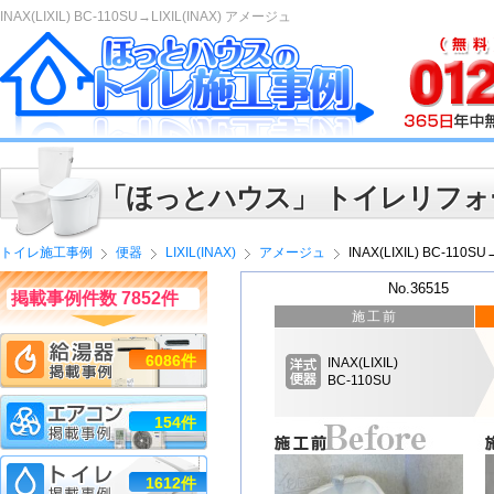
INAX(LIXIL) BC-110SU→LIXIL(INAX) アメージュ
「ほっとハウス」 トイレリフォ
トイレ施工事例
便器
LIXIL(INAX)
アメージュ
INAX(LIXIL) BC-110S
No.36515
掲載事例件数 7852件
施工前
6086件
INAX(LIXIL)
BC-110SU
154件
1612件