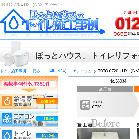
TOTO C720→LIXIL(INAX) アメージュ
「ほっとハウス」 トイレリフォ
トイレ施工事例
便器
LIXIL(INAX)
アメージュ
TOTO C720→LIXIL(I
No.36034
掲載事例件数 7851件
施工前
6085件
TOTO
C720
154件
1612件