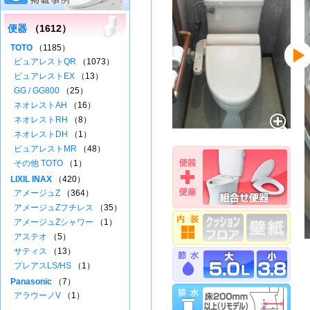
便器
（1612）
TOTO
（1185）
ピュアレストQR
（1073）
ピュアレストEX
（13）
GG / GG800
（25）
ネオレストAH
（16）
ネオレストRH
（8）
ネオレストDH
（1）
ピュアレストMR
（48）
その他 TOTO
（1）
LIXIL INAX
（420）
アメージュZ
（364）
アメージュZフチレス
（35）
アメージュZシャワー
（1）
アステオ
（5）
サティス
（13）
プレアスLS/HS
（1）
Panasonic
（7）
アラウーノV
（1）