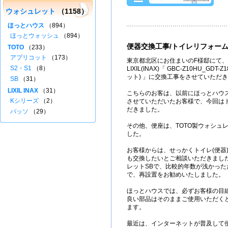
ウォシュレット
（1158）
ほっとハウス
（894）
ほっとウォッシュ
（894）
便器交換工事/トイレリフォー
TOTO
（233）
アプリコット
（173）
東京都北区
にお住まいのF様邸にて、
S2・S1
（8）
LIXIL(INAX)「 GBC-Z10HU_GDT
ット) 」に交換工事をさせていただ
SB
（31）
LIXIL INAX
（31）
こちらのお客は、以前にほっとハウ
Kシリーズ
（2）
させていただいたお客様で、今回は
だきました。
パッソ
（29）
その他、便座は、TOTO製ウォシュ
した。
お客様からは、せっかくトイレ(便器
も交換したいとご相談いただきました
レットSBで、比較的年数が浅かっ
で、再設置をお勧めいたしました。
ほっとハウスでは、必ずお客様の目
良い部品はそのままご使用いただく
ます。
最近は、インターネットが普及して