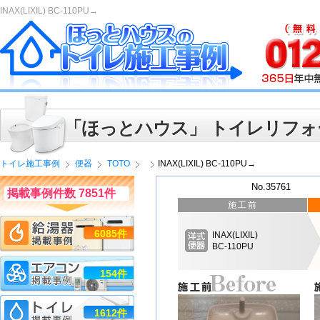
INAX(LIXIL) BC-110PU→
「ほっとハウス」 トイレリフォ
トイレ施工事例
便器
TOTO
INAX(LIXIL) BC-110PU→
No.35761
掲載事例件数 7851件
施工前
6085件
INAX(LIXIL)
BC-110PU
154件
1612件