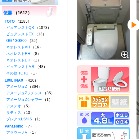
便器
（1612）
TOTO
（1185）
ピュアレストQR
（1073）
ピュアレストEX
（13）
GG / GG800
（25）
ネオレストAH
（16）
ネオレストRH
（8）
ネオレストDH
（1）
ピュアレストMR
（48）
その他 TOTO
（1）
LIXIL INAX
（420）
アメージュZ
（364）
アメージュZフチレス
（35）
アメージュZシャワー
（1）
アステオ
（5）
サティス
（13）
プレアスLS/HS
（1）
Panasonic
（7）
アラウーノV
（1）