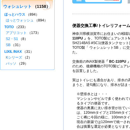
ウォシュレット
（1158）
ほっとハウス
（894）
ほっとウォッシュ
（894）
便器交換工事/トイレリフォー
TOTO
（233）
アプリコット
（173）
神奈川県横須賀市にお住まいのI様邸に
110PU
」
を、TOTO製ピュアレストMR
S2・S1
（8）
SH214BAS #SC1(便器タンクセッ
SB
（31）
TOTO製「 ウォシュレットSB 」
LIXIL INAX
（31）
た。
Kシリーズ
（2）
交換前のINAX製便器
「
BC-110PU
パッソ
（29）
のため、後継機種のTOTO製ピュアレ
を設置しました。
実はトイレにも適合があり、排水の
まうと、逆勾配になり、排水が詰ま
※壁排水とは・・・
マンションやビルで多く使われて
るタイプの便器です。
便器の奥裏に太い排水管が出てい
は、120mmタイプと155mmタ
ごく稀に今回の様に、100mmタ
現在の新築では120mmで統一さ
合は慎重な選定が必要となります