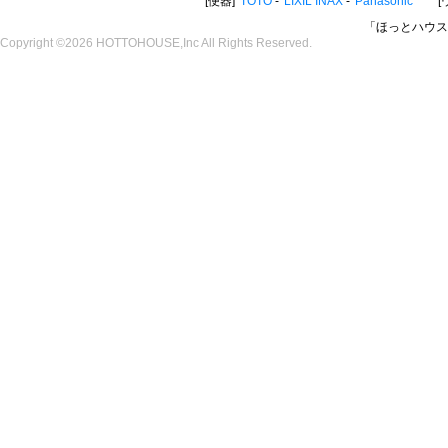
便器
TOTO
LIXIL INAX
Panasonic
「ほっとハウス
Copyright ©2026 HOTTOHOUSE,Inc All Rights Reserved.